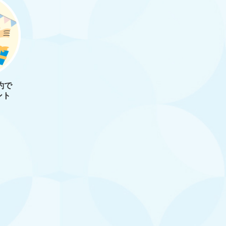
約で
ント