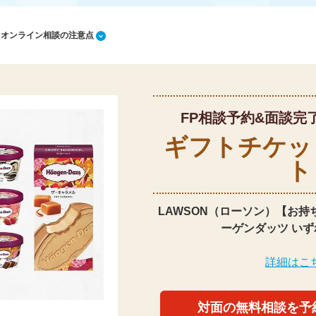
1 オンライン相談の注意点
FP相談予約&面談完
ギフトチケッ
ト
LAWSON（ローソン）【お持
ーゲンダッツ いず
詳細はこ
対面の無料相談を予