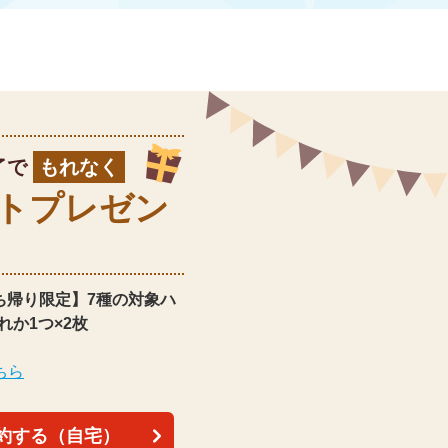
了で
もれなく
ト
プレゼン
ち帰り限定】
7種の対象ハ
れか1つ×2枚
ちら
約する（自宅）