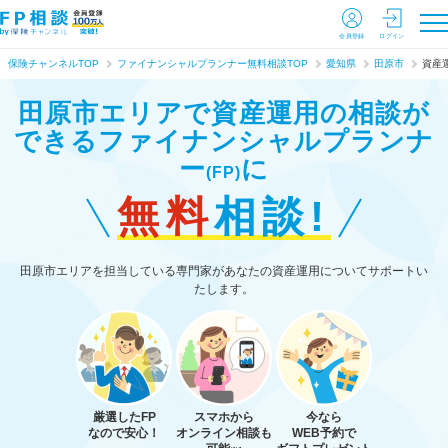
会員登録
ログイン
保険チャンネルTOP
ファイナンシャルプランナー無料相談TOP
愛知県
田原市
資産
田原市エリアで資産運用の相談が
できる
ファイナンシャルプランナ
ー
に
(FP)
無料
相談!
田原市エリアを担当している専門家があなたの資産運用についてサポートい
たします。
厳選したFP
スマホから
今なら
なので安心！
オンライン相談も
WEB予約で