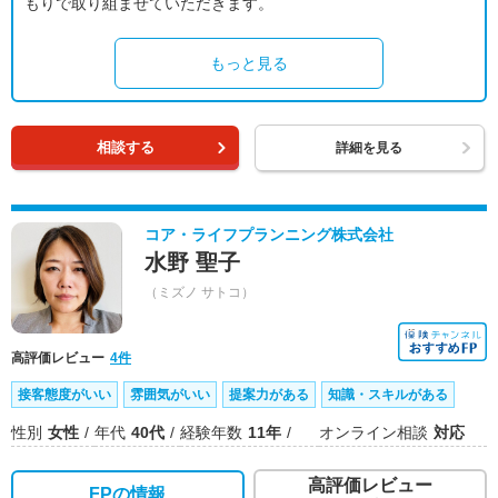
もりで取り組ませていただきます。
もっと見る
相談する
詳細を見る
コア・ライフプランニング株式会社
水野 聖子
（ミズノ サトコ）
高評価レビュー
4件
接客態度がいい
雰囲気がいい
提案力がある
知識・スキルがある
性別
女性
年代
40代
経験年数
11年
オンライン相談
対応
高評価レビュー
FPの情報