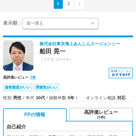
1
2
表示順：
株式会社東京海上あんしんエージェンシー
船田 晃一
（フナダ コウイチ）
高評価レビュー
7件
接客態度がいい
雰囲気がいい
性別
男性
年代
30代
経験年数
5年
オンライン相談
対応
高評価レビュー
FPの情報
(7件)
自己紹介