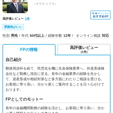
（オザキ ヒデキ）
高評価レビュー
1件
雰囲気がいい
性別
男性
年代
60代以上
経験年数
12年
オンライン相談
対応
高評価レビュー
FPの情報
(1件)
自己紹介
郵便局渉外を経て、民営化を機に生命保険業界へ。外資系保険
会社など勤務し現在に至る。長年の金融業界の経験を生かし
て、資産形成や相続対策など多方面にわたりご相談を受ける。
お客様に寄り添い、分かり易くご案内することを日々心がけて
おります。
FPとしてのモットー
長年の金融機関勤務の経験を活かし、お客様に寄り添い、分か