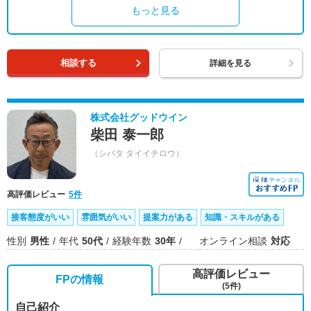
もっと見る
相談する
詳細を見る
株式会社グッドウイン
柴田 泰一郎
（シバタ タイイチロウ）
高評価レビュー
5件
接客態度がいい
雰囲気がいい
提案力がある
知識・スキルがある
性別
男性
年代
50代
経験年数
30年
オンライン相談
対応
高評価レビュー
FPの情報
(5件)
自己紹介