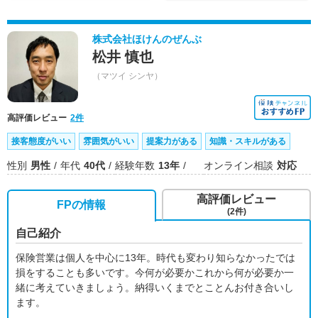
株式会社ほけんのぜんぶ
松井 慎也
（マツイ シンヤ）
高評価レビュー
2件
接客態度がいい
雰囲気がいい
提案力がある
知識・スキルがある
性別
男性
年代
40代
経験年数
13年
オンライン相談
対応
高評価レビュー
FPの情報
(2件)
自己紹介
保険営業は個人を中心に13年。時代も変わり知らなかったでは
損をすることも多いです。今何が必要かこれから何が必要か一
緒に考えていきましょう。納得いくまでとことんお付き合いし
ます。