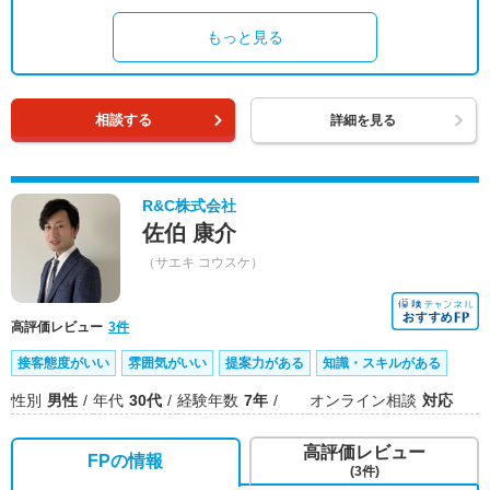
もっと見る
相談する
詳細を見る
R&C株式会社
佐伯 康介
（サエキ コウスケ）
高評価レビュー
3件
接客態度がいい
雰囲気がいい
提案力がある
知識・スキルがある
性別
男性
年代
30代
経験年数
7年
オンライン相談
対応
高評価レビュー
FPの情報
(3件)