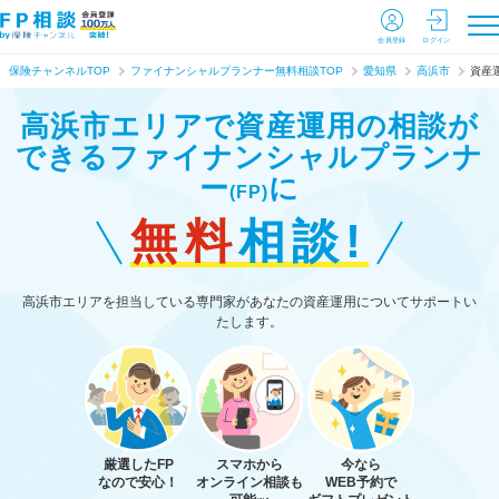
会員登録
ログイン
保険チャンネルTOP
ファイナンシャルプランナー無料相談TOP
愛知県
高浜市
資産
高浜市エリアで資産運用の相談が
できる
ファイナンシャルプランナ
ー
に
(FP)
無料
相談!
高浜市エリアを担当している専門家があなたの資産運用についてサポートい
たします。
厳選したFP
スマホから
今なら
なので安心！
オンライン相談も
WEB予約で