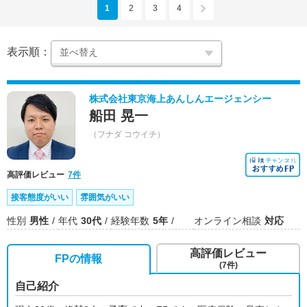
1
2
3
4
表示順：
株式会社東京海上あんしんエージェンシー
船田 晃一
（フナダ コウイチ）
高評価レビュー
7件
接客態度がいい
雰囲気がいい
性別
男性
年代
30代
経験年数
5年
オンライン相談
対応
高評価レビュー
FPの情報
(7件)
自己紹介