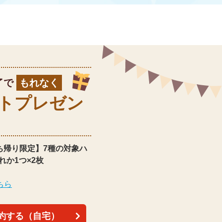
了で
もれなく
ト
プレゼン
ち帰り限定】
7種の対象ハ
れか1つ×2枚
ちら
約する（自宅）