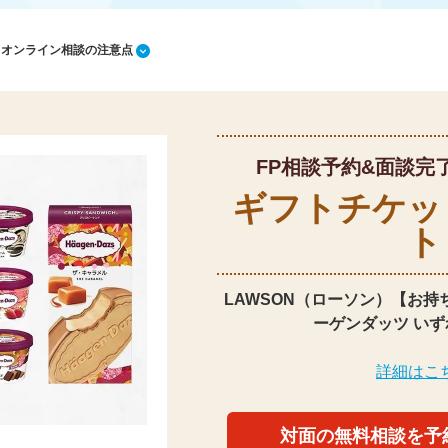
1 オンライン相談の注意点
FP相談予約&面談完
ギフトチケッ
ト
LAWSON（ローソン）【お持
ーゲンダッツ いず
詳細はこ
対面の無料相談を予