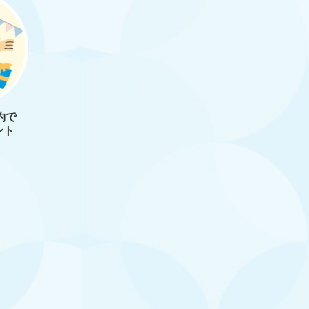
約で
ント