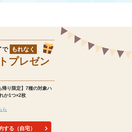
了で
もれなく
ト
プレゼン
ち帰り限定】
7種の対象ハ
れか1つ×2枚
ちら
約する（自宅）