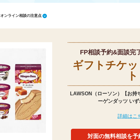
1 オンライン相談の注意点
FP相談予約&面談完
ギフトチケッ
ト
LAWSON（ローソン）【お持
ーゲンダッツ いず
詳細はこ
対面の無料相談を予