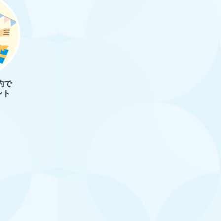
約で
ント