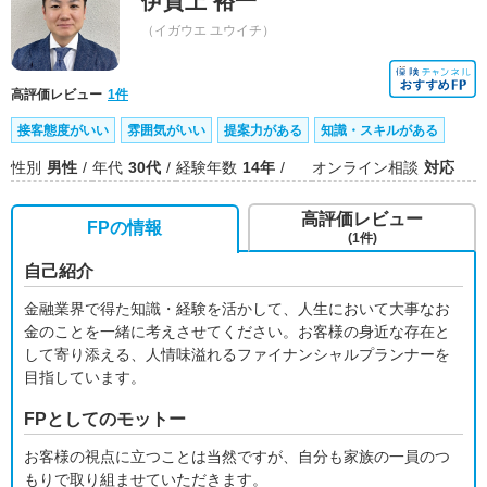
伊賀上 裕一
（イガウエ ユウイチ）
高評価レビュー
1件
接客態度がいい
雰囲気がいい
提案力がある
知識・スキルがある
性別
男性
年代
30代
経験年数
14年
オンライン相談
対応
高評価レビュー
FPの情報
(1件)
自己紹介
金融業界で得た知識・経験を活かして、人生において大事なお
金のことを一緒に考えさせてください。お客様の身近な存在と
して寄り添える、人情味溢れるファイナンシャルプランナーを
目指しています。
FPとしてのモットー
お客様の視点に立つことは当然ですが、自分も家族の一員のつ
もりで取り組ませていただきます。