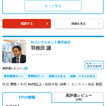
もっと見る
相談する
詳細を見る
AIコンサルタント株式会社
羽根田 謙
（ハネダ ケン）
高評価レビュー
2件
接客態度がいい
雰囲気がいい
提案力がある
知識・スキルがある
性別
男性
年代
60代以上
経験年数
16年
オンライン相談
対応
高評価レビュー
FPの情報
(2件)