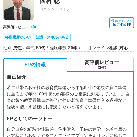
西村 聡
（ニシムラ サトシ）
高評価レビュー
2件
接客態度がいい
知識・スキルがある
性別
男性
年代
50代
経験年数
20年
オンライン相談
対応
高評価レビュー
FPの情報
(2件)
自己紹介
若年世帯のお子様の教育費準備から年配世帯の老後の資金準備
に至るまで年間100件超のお客様のご相談に対応しています。自
身の娘の教育費準備の終了に伴い老後資金準備に入る過程など
経験を踏まえ皆様にお伝えしたいと考えています。
FPとしてのモットー
自分自身の経験や体験談（住宅購入、子供の進学）を若年層の
お客様にもお伝えすることでライフプランをより身近に感じて