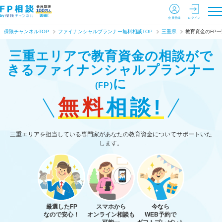
会員登録
ログイン
保険チャンネルTOP
ファイナンシャルプランナー無料相談TOP
三重県
教育資金のFP一
三重エリアで教育資金の相談がで
きる
ファイナンシャルプランナー
に
(FP)
無料
相談!
三重エリアを担当している専門家があなたの教育資金についてサポートいた
します。
厳選したFP
スマホから
今なら
なので安心！
オンライン相談も
WEB予約で