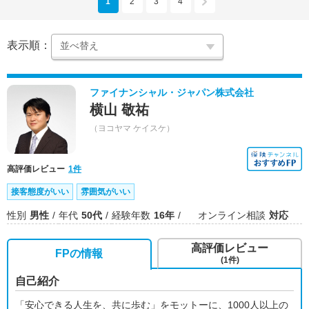
1
2
3
4
表示順：
ファイナンシャル・ジャパン株式会社
横山 敬祐
（ヨコヤマ ケイスケ）
高評価レビュー
1件
接客態度がいい
雰囲気がいい
性別
男性
年代
50代
経験年数
16年
オンライン相談
対応
高評価レビュー
FPの情報
(1件)
自己紹介
「安心できる人生を、共に歩む」をモットーに、1000人以上の