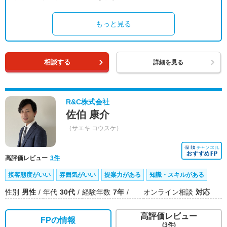
もっと見る
相談する
詳細を見る
R&C株式会社
佐伯 康介
（サエキ コウスケ）
高評価レビュー
3件
接客態度がいい
雰囲気がいい
提案力がある
知識・スキルがある
性別
男性
年代
30代
経験年数
7年
オンライン相談
対応
高評価レビュー
FPの情報
(3件)