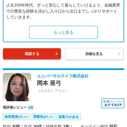
人生100年時代、ずっと安心して暮らしていけるよう、金融業界
での豊富な経験を活かし入り口から出口までしっかりサポート
していきます。
もっと見る
相談する
詳細を見る
ユニバーサルライフ株式会社
岡本 亜弓
（オカモト アユミ）
高評価レビュー
4件
接客態度がいい
雰囲気がいい
提案力がある
性別
女性
年代
30代
経験年数
7年
オンライン相談
対応