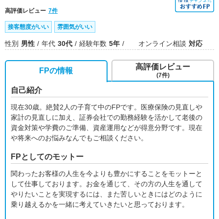
高評価レビュー
7件
接客態度がいい
雰囲気がいい
性別
男性
年代
30代
経験年数
5年
オンライン相談
対応
高評価レビュー
FPの情報
(7件)
自己紹介
現在30歳。絶賛2人の子育て中のFPです。医療保険の見直しや
家計の見直しに加え、証券会社での勤務経験を活かして老後の
資金対策や学費のご準備、資産運用などが得意分野です。現在
や将来へのお悩みなんでもご相談ください。
FPとしてのモットー
関わったお客様の人生を今よりも豊かにすることをモットーと
して仕事しております。お金を通じて、その方の人生を通して
やりたいことを実現するには、また苦しいときにはどのように
乗り越えるかを一緒に考えていきたいと思っております。