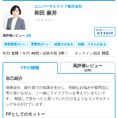
ユニバーサルライフ株式会社
和田 麻井
（ワダ マイ）
高評価レビュー
2件
接客態度がいい
雰囲気がいい
提案力がある
知識・スキルがある
性別
女性
年代
40代
経験年数
2年
オンライン相談
対応
高評価レビュー
FPの情報
(2件)
自己紹介
保険会社、銀行員での知識を生かし、些細なお悩みや疑問点に
寄り添いながら、ご一緒にライフプランを考えていきたいで
す。 相談して良かったと思っていただけるようなコンサルティ
ングを心がけています。
FPとしてのモットー