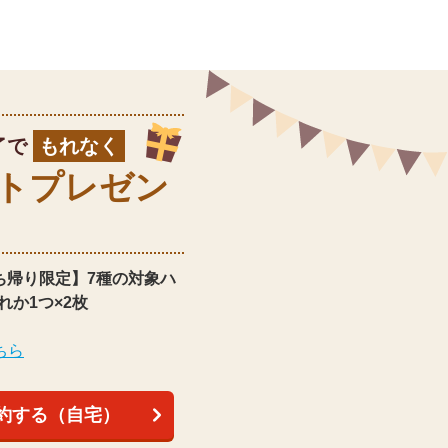
了で
もれなく
ト
プレゼン
ち帰り限定】
7種の対象ハ
れか1つ×2枚
ちら
約する（自宅）