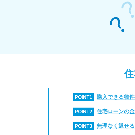
住
購入できる物件
POINT
1
住宅ローンの金
POINT
2
無理なく返せる
POINT
3