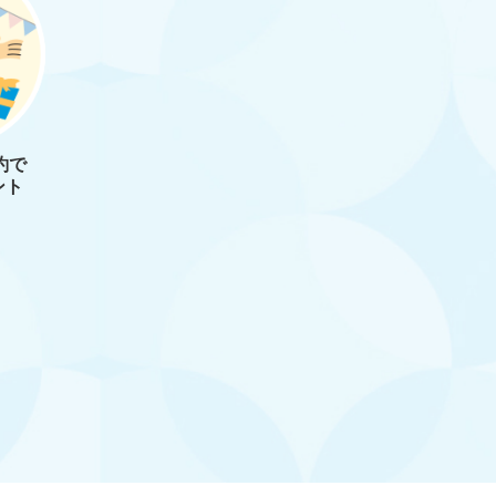
約で
ント