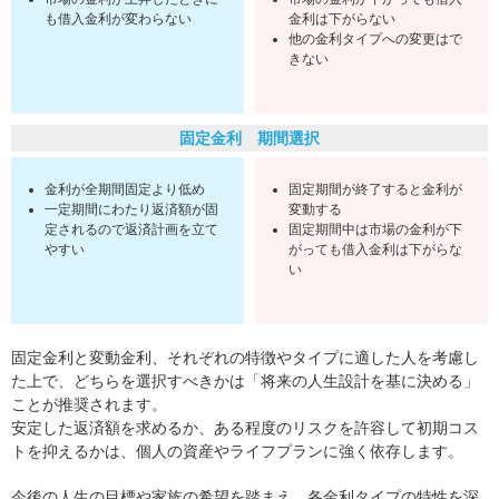
も借入金利が変わらない
金利は下がらない
他の金利タイプへの変更はで
きない
固定金利 期間選択
金利が全期間固定より低め
固定期間が終了すると金利が
一定期間にわたり返済額が固
変動する
定されるので返済計画を立て
固定期間中は市場の金利が下
やすい
がっても借入金利は下がらな
い
固定金利と変動金利、それぞれの特徴やタイプに適した人を考慮し
た上で、どちらを選択すべきかは「将来の人生設計を基に決める」
ことが推奨されます。
安定した返済額を求めるか、ある程度のリスクを許容して初期コス
トを抑えるかは、個人の資産やライフプランに強く依存します。
今後の人生の目標や家族の希望を踏まえ、各金利タイプの特性を深