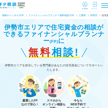
会員登録
ログイン
保険チャンネルTOP
ファイナンシャルプランナー無料相談TOP
三重県
伊勢市
住宅
伊勢市エリアで住宅資金の相談が
できる
ファイナンシャルプランナ
ー
に
(FP)
無料
相談!
伊勢市エリアを担当している専門家があなたの住宅資金についてサポートい
たします。
厳選したFP
スマホから
今なら
なので安心！
オンライン相談も
WEB予約で