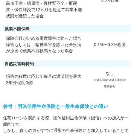
0.3%程度
高血圧症・糖尿病・慢性腎不全・肝硬
変・慢性膵炎で12ヵ月を超えて就業不能
状態が継続した場合
就業不能保障
保険会社が定める重度障害に陥った場合
障害もしくは、精神障害を除いた全疾病
0.1%〜0.3%程度
が原因で就業不能状態となった場合
自然災害時特約
なし
損害の程度に応じて毎月の返済額を最大
※借入金額や借入期間の
2年分程度免除
条件あり
参考：団体信用生命保険と一般生命保険との違い
住宅ローンを契約する際、団体信用生命保険（団信）への加入が一
般的です。
しかし、多くの方がすでに通常の生命保険にも加入していることで