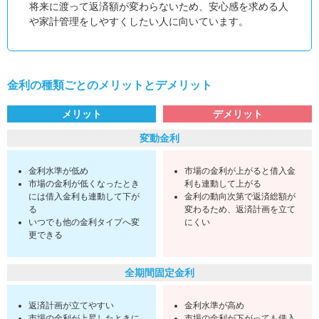
将来に渡って返済額が変わらないため、安心感を求める人
や家計管理をしやすくしたい人に向いています。
金利の種類ごとのメリットとデメリット
メリット
デメリット
変動金利
金利水準が低め
市場の金利が上がると借入金
市場の金利が低くなったとき
利も連動して上がる
には借入金利も連動して下が
金利の動向次第で返済総額が
る
変わるため、返済計画を立て
いつでも他の金利タイプへ変
にくい
更できる
全期間固定金利
返済計画が立てやすい
金利水準が高め
市場の金利が上昇したときに
市場の金利が下がっても借入