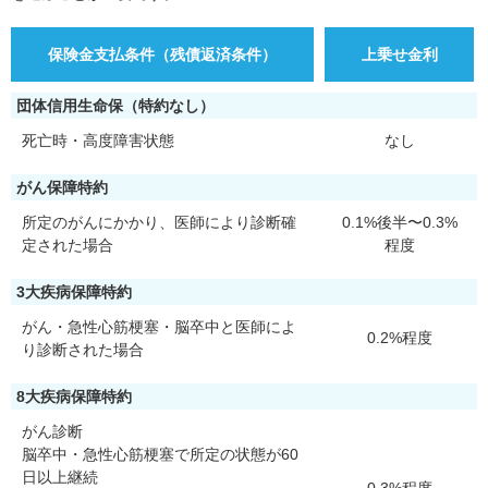
保険金支払条件（残債返済条件）
上乗せ金利
団体信用生命保（特約なし）
死亡時・高度障害状態
なし
がん保障特約
所定のがんにかかり、医師により診断確
0.1%後半〜0.3%
定された場合
程度
3大疾病保障特約
がん・急性心筋梗塞・脳卒中と医師によ
0.2%程度
り診断された場合
8大疾病保障特約
がん診断
脳卒中・急性心筋梗塞で所定の状態が60
日以上継続