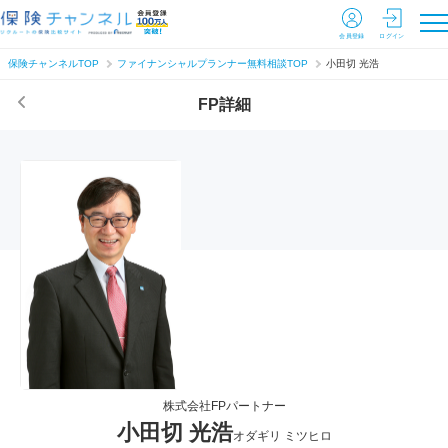
会員登録
ログイン
保険チャンネルTOP
ファイナンシャルプランナー無料相談TOP
小田切 光浩
FP詳細
株式会社FPパートナー
小田切 光浩
オダギリ ミツヒロ