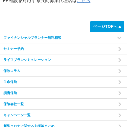
FP相談を対応する共同募集代理店は
こちら
step
1
ページTOPへ
ファイナンシャルプランナー無料相談
セミナー予約
ライフプランシミュレーション
保険コラム
家計の現状と
ご希望をヒアリング
あなたやご家族の状況やご希望をお伺いいたします。
現在
生命保険
の収入・支出・貯蓄の状況から、家計のバランスを把握し
た上で診断を行います。
損害保険
保険会社一覧
step
2
キャンペーン一覧
新型コロナに関する支援策まとめ