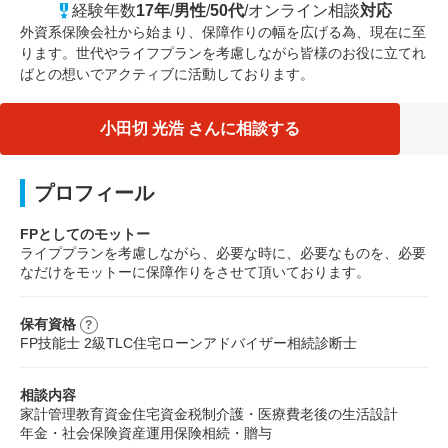
経験年数
17年
/
男性
/
50代
/
オンライン相談
対応
外資系保険会社から始まり、保障作りの幅を広げる為、現在に至
ります。世代やライフプランを考慮しながら皆様のお役に立てれ
ばとの想いでアクティブに活動しております。
小田切 光浩 さんに相談する
プロフィール
FPとしてのモットー
ライププランを考慮しながら、必要な時に、必要なものを、必要
なだけをモットーに保障作りをさせて頂いております。
保有資格
FP技能士 2級
TLC
住宅ローンアドバイザー
相続診断士
相談内容
家計管理
教育資金
住宅資金
税制
介護・医療費
老後の生活設計
年金・社会保険
資産運用
保険
相続・贈与