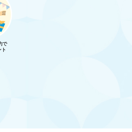
約で
ント