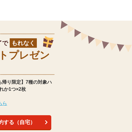
了で
もれなく
ト
プレゼン
ち帰り限定】
7種の対象ハ
れか1つ×2枚
ちら
約する（自宅）