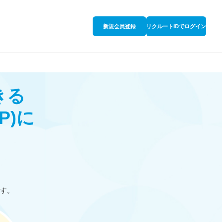
新規会員登録
リクルートIDでログイン
きる
P)
に
す。