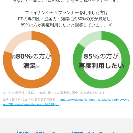
あなたと一緒にこれからのことを考えるパートナーです。
ファイナンシャルプランナーを利用した方は
FPの専門性・提案力・知識に約80%の方が満足し、
85%の方が再度利用したいと回答しています。※
※「FPの専門性・提案力・知識に関しての満足度を調査した結果になります」
出典：日本FP協会「FP顧客満足度調査」（
http://www.jafp.or.jp/about_jafp/katsudou/news/ne
ws_2015/files/newsrelease20150410.pdf
）