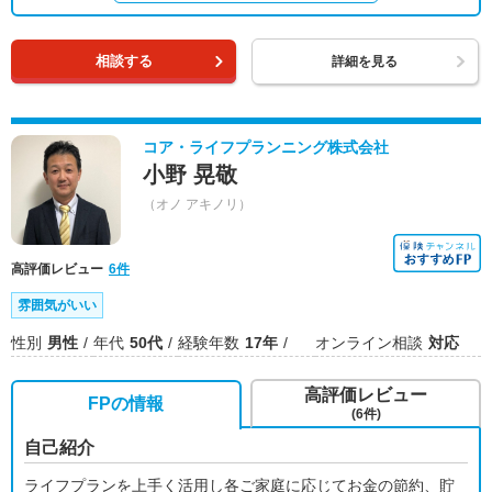
相談する
詳細を見る
コア・ライフプランニング株式会社
小野 晃敬
（オノ アキノリ）
高評価レビュー
6件
雰囲気がいい
性別
男性
年代
50代
経験年数
17年
オンライン相談
対応
高評価レビュー
FPの情報
(6件)
自己紹介
ライフプランを上手く活用し各ご家庭に応じてお金の節約、貯