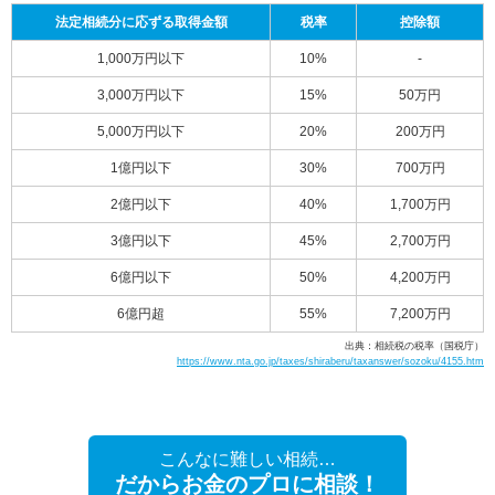
法定相続分に応ずる取得金額
税率
控除額
1,000万円以下
10%
-
3,000万円以下
15%
50万円
5,000万円以下
20%
200万円
1億円以下
30%
700万円
2億円以下
40%
1,700万円
3億円以下
45%
2,700万円
6億円以下
50%
4,200万円
6億円超
55%
7,200万円
出典：相続税の税率（国税庁）
https://www.nta.go.jp/taxes/shiraberu/taxanswer/sozoku/4155.htm
こんなに難しい相続…
だからお金のプロに相談！