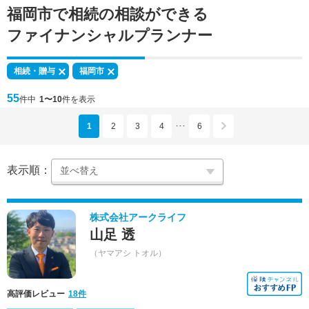
福岡市で
相続の相談
ができる
ファイナンシャルプランナー
相続・贈与
福岡市
55
件中
1〜10
件を表示
1
2
3
4
6
･･･
表示順：
株式会社アークライフ
山足 透
（ヤマアシ トオル）
高評価レビュー
18件