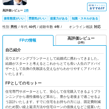
高評価レビュー
2件
接客態度がいい
雰囲気がいい
提案力がある
知識・スキルがある
性別
男性
年代
40代
経験年数
4年
オンライン相談
対応
高評価レビュー
FPの情報
(2件)
自己紹介
元ウエディングプランナーとして結婚式に携わってきました。
結婚がスタートと考えるとこれからとても長い人生のアドバイ
ザーとして自身の失敗談も交えながらわかりやすくアドバイス
いたします。
FPとしてのモットー
住宅専門サポーターとして、安心して住宅購入できるようプラ
ンニングから適性価格など算出し、豊かな老後まで過ごせるよ
う設計いたします。すでに住宅をお持ちの方には、固定費削減
のため賢い繰上返済方法や住宅ローンの借換えなどご提案いた