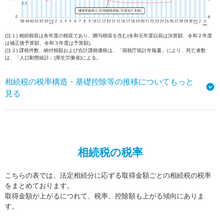
(注１) 相続税収は各年度の税収であり、贈与税収を含む(令和元年度以前は決算額、令和２年度
は補正後予算額、令和３年度は予算額)。
(注２) 課税件数、納付税額および合計課税価格は、「国税庁統計年報書」により、死亡者数
は、「人口動態統計」(厚生労働省)による。
相続税の税率構造・基礎控除等の推移についてもっと
見る
相続税の税率
こちらの表では、法定相続分に応ずる取得金額ごとの相続税の税率
をまとめております。
取得金額が上がるにつれて、税率、控除額も上がる傾向にありま
す。