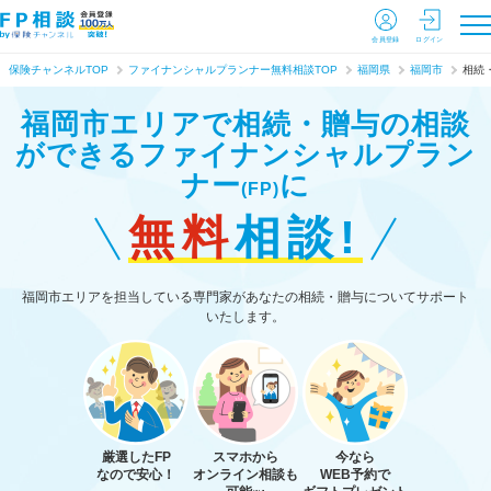
会員登録
ログイン
保険チャンネルTOP
ファイナンシャルプランナー無料相談TOP
福岡県
福岡市
相続
福岡市エリアで相続・贈与の相談
ができる
ファイナンシャルプラン
ナー
に
(FP)
無料
相談!
福岡市エリアを担当している専門家があなたの相続・贈与についてサポート
いたします。
厳選したFP
スマホから
今なら
なので安心！
オンライン相談も
WEB予約で