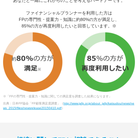
あなたと一緒にこれからのことを考えるパートナーです。
ファイナンシャルプランナーを利用した方は
FPの専門性・提案力・知識に約80%の方が満足し、
85%の方が再度利用したいと回答しています。※
※「FPの専門性・提案力・知識に関しての満足度を調査した結果になります」
出典：日本FP協会「FP顧客満足度調査」（
http://www.jafp.or.jp/about_jafp/katsudou/news/ne
ws_2015/files/newsrelease20150410.pdf
）