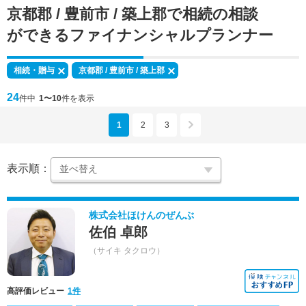
京都郡 / 豊前市 / 築上郡で
相続の相談
ができる
ファイナンシャルプランナー
相続・贈与
京都郡 / 豊前市 / 築上郡
24
件中
1〜10
件を表示
1
2
3
表示順：
株式会社ほけんのぜんぶ
佐伯 卓郎
（サイキ タクロウ）
高評価レビュー
1件