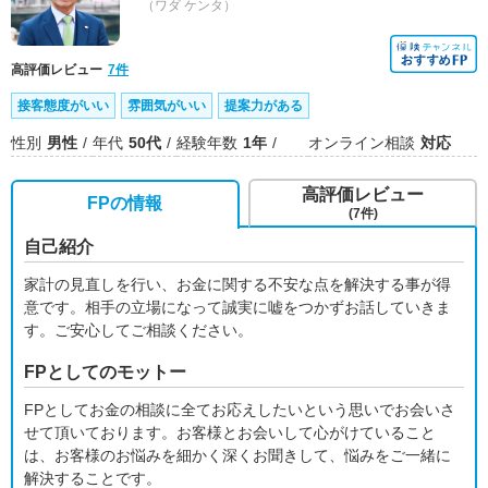
（ワダ ケンタ）
高評価レビュー
7件
接客態度がいい
雰囲気がいい
提案力がある
性別
男性
年代
50代
経験年数
1年
オンライン相談
対応
高評価レビュー
FPの情報
(7件)
自己紹介
家計の見直しを行い、お金に関する不安な点を解決する事が得
意です。相手の立場になって誠実に嘘をつかずお話していきま
す。ご安心してご相談ください。
FPとしてのモットー
FPとしてお金の相談に全てお応えしたいという思いでお会いさ
せて頂いております。お客様とお会いして心がけていること
は、お客様のお悩みを細かく深くお聞きして、悩みをご一緒に
解決することです。