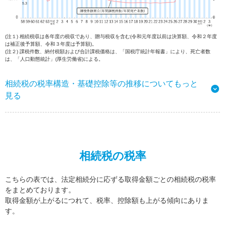
(注１) 相続税収は各年度の税収であり、贈与税収を含む(令和元年度以前は決算額、令和２年度
は補正後予算額、令和３年度は予算額)。
(注２) 課税件数、納付税額および合計課税価格は、「国税庁統計年報書」により、死亡者数
は、「人口動態統計」(厚生労働省)による。
相続税の税率構造・基礎控除等の推移についてもっと
見る
相続税の税率
こちらの表では、法定相続分に応ずる取得金額ごとの相続税の税率
をまとめております。
取得金額が上がるにつれて、税率、控除額も上がる傾向にありま
す。