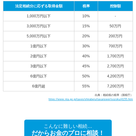
法定相続分に応ずる取得金額
税率
控除額
1,000万円以下
10%
-
3,000万円以下
15%
50万円
5,000万円以下
20%
200万円
1億円以下
30%
700万円
2億円以下
40%
1,700万円
3億円以下
45%
2,700万円
6億円以下
50%
4,200万円
6億円超
55%
7,200万円
出典：相続税の税率（国税庁）
https://www.nta.go.jp/taxes/shiraberu/taxanswer/sozoku/4155.htm
こんなに難しい相続…
だからお金のプロに相談！