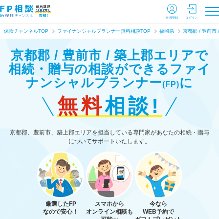
会員登録
ログイン
保険チャンネルTOP
ファイナンシャルプランナー無料相談TOP
福岡県
京都郡 / 豊前市 
京都郡 / 豊前市 / 築上郡エリアで
相続・贈与の相談ができる
ファイ
ナンシャルプランナー
に
(FP)
無料
相談!
京都郡、豊前市、築上郡エリアを担当している専門家があなたの相続・贈与
についてサポートいたします。
厳選したFP
スマホから
今なら
なので安心！
オンライン相談も
WEB予約で