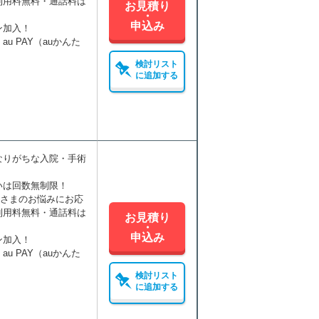
利用料無料・通話料は
お見積り
・
申込み
ン加入！
 PAY（auかんた
検討リスト
に追加する
なりがちな入院・手術
。
いは回数無制限！
者さまのお悩みにお応
利用料無料・通話料は
お見積り
・
申込み
ン加入！
 PAY（auかんた
検討リスト
に追加する