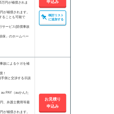
申込み
5万円が補償されま
万円が補償されます。
検討リスト
することも可能で
に追加する
行サービス(賠償事故
u損保」のホームペー
通事故によるケガを補
償！
相手側と交渉する示談
 PAY（auかんた
お見積り
万円、弁護士費用等最
・
申込み
。
万円が補償されます。