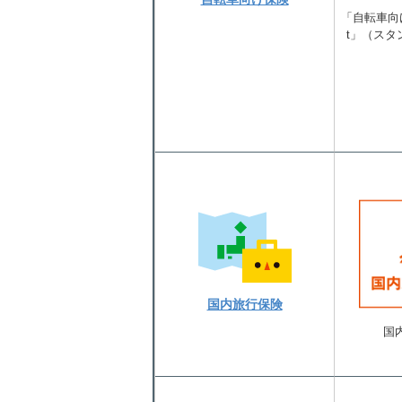
「自転車向け
t」（スタ
国内旅行保険
国