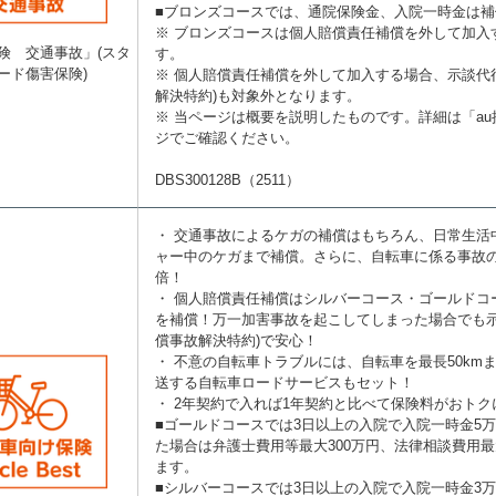
■ブロンズコースでは、通院保険金、入院一時金は
※ ブロンズコースは個人賠償責任補償を外して加入
険 交通事故」(スタ
す。
ード傷害保険)
※ 個人賠償責任補償を外して加入する場合、示談代
解決特約)も対象外となります。
※ 当ページは概要を説明したものです。詳細は「a
ジでご確認ください。
DBS300128B（2511）
・ 交通事故によるケガの補償はもちろん、日常生活
ャー中のケガまで補償。さらに、自転車に係る事故の
倍！
・ 個人賠償責任補償はシルバーコース・ゴールドコ
を補償！万一加害事故を起こしてしまった場合でも示
償事故解決特約)で安心！
・ 不意の自転車トラブルには、自転車を最長50km
送する自転車ロードサービスもセット！
・ 2年契約で入れば1年契約と比べて保険料がおトク
■ゴールドコースでは3日以上の入院で入院一時金5
た場合は弁護士費用等最大300万円、法律相談費用最
ます。
■シルバーコースでは3日以上の入院で入院一時金3