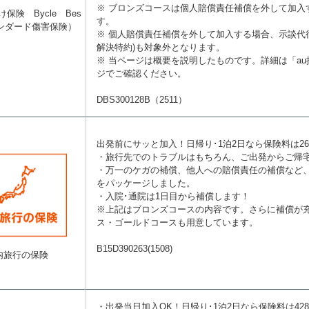
※ ブロンズコースは個人賠償責任補償を外して加入
保険 Bycle Bes
す。
ンダード傷害保険）
※ 個人賠償責任補償を外して加入する場合、示談代
解決特約)も対象外となります。
※ 当ページは概要を説明したものです。詳細は「a
ジでご確認ください。
DBS300128B（2511）
出発前にサッと加入！日帰り･1泊2日なら保険料は26
・旅行先でのトラブルはもちろん、ご出発からご帰
・万一のケガの補償、他人への賠償責任の補償など
をパッケージしました。
・入院･通院は1日目から補償します！
※上記はブロンズコースの内容です。さらに補償が
ス・ゴールドコースも用意しています。
B15D390263(1508)
内旅行の保険
・出発当日加入OK！日帰り･1泊2日なら保険料は42