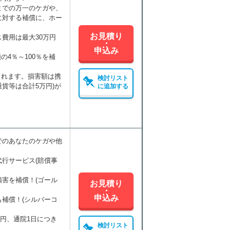
までの万一のケガや、
に対する補償に、ホー
お見積り
費用は最大30万円
・
申込み
の4％～100％を補
されます。損害額は携
検討リスト
通貨等は合計5万円)が
に追加する
でのあなたのケガや他
行サービス(賠償事
害を補償！(ゴール
お見積り
・
申込み
補償！(シルバーコ
万円、通院1日につき
検討リスト