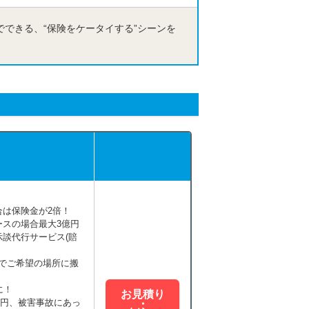
できる、“保険をケータイする”シーンを
は保険金が2倍！
スの場合最大3億円
談代行サービス(賠
までご希望の場所に搬
に！
お見積り
万円、被害事故にあっ
・