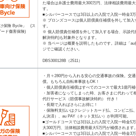
た場合は弁護士費用最大300万円、法律相談費用最大
す。
■シルバーコースでは3日以上の入院で入院一時金3
※ ブロンズコースは個人賠償責任補償を外して加入
保険 Bycle」 (ス
す。
ダード傷害保険)
※ 個人賠償責任補償を外して加入する場合、示談代
解決特約)も対象外となります。
※ 当ページは概要を説明したものです。詳細は「a
ジでご確認ください。
DBS300128B（2511）
・月々280円から入れる安心の交通事故の保険。交
償。もちろん自転車事故もOK！
・個人賠償責任補償はすべてのコースで最大1億円補
・加害者になってしまった時、お客さまに代わって
代行サービス（賠償事故解決特約） 付き！
・長期で入ればさらにお得に！
・保険料支払いはクレジットカード払、コンビニ払、au
ん決済）、au PAY（ネット支払い）が利用可能。
■ゴールドコースでは3日以上の入院で入院一時金5
大300万円、法律相談費用最大5万円が補償されます
■シルバーコースでは3日以上の入院で入院一時金3