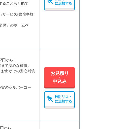
することも可能で
に追加する
行サービス(賠償事故
u損保」のホームペー
2円から！
宅まで安心な補償。
、お出かけの安心補償
お見積り
・
申込み
充実のシルバーコー
検討リスト
に追加する
8円から！