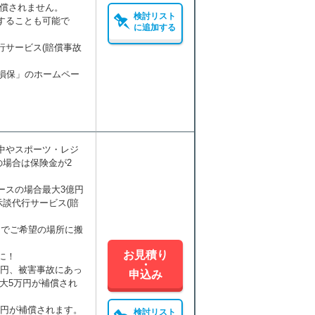
補償されません。
検討リスト
することも可能で
に追加する
行サービス(賠償事故
u損保」のホームペー
中やスポーツ・レジ
場合は保険金が2
ースの場合最大3億円
談代行サービス(賠
までご希望の場所に搬
お見積り
に！
・
万円、被害事故にあっ
申込み
大5万円が補償され
万円が補償されます。
検討リスト