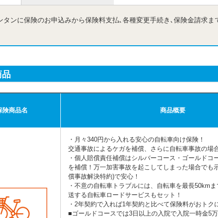
ンタンに保険のお申込みから保険料支払､各種変更手続き､保険金請求まで
商品
保険商品名
商品概要
・月々340円から入れる安心の自転車向け保険！
交通事故によるケガを補償、さらに自転車事故の場合
・個人賠償責任補償はシルバーコース・ゴールドコー
を補償！万一加害事故を起こしてしまった場合でも示
償事故解決特約)で安心！
・不意の自転車トラブルには、自転車を最長50km
送する自転車ロードサービスもセット！
・2年契約で入れば1年契約と比べて保険料がおトク
■ゴールドコースでは3日以上の入院で入院一時金5