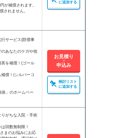
に追加する
0円が補償されます。
補償されません。
行サービス(賠償事
でのあなたのケガや他
お見積り
・
害を補償！(ゴール
申込み
補償！(シルバーコ
検討リスト
に追加する
損保」のホームペー
なりがちな入院・手術
。
いは回数無制限！
者さまのお悩みにお応