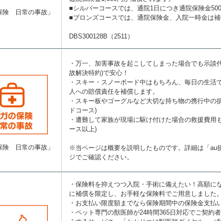
■シルバーコースでは、通院1日につき通院保険金50
保険 日常の事故」
■ブロンズコースでは、通院保険金、入院一時金は
DBS300128B（2511）
・万一、加害事故を起こしてしまった場合でも示談代
故解決特約)で安心！
・スキー・スノーボード中はもちろん、毎日の生活
人への賠償責任を補償します。
・スキー板やゴーグルなど大切な持ち物の携行中の損
ドコース)
・遭難して家族が現場に駆け付けた場合の救援費用も
ース以上)
保険 日常の事故」
※当ページは概要を説明したものです。詳細は「au
ジでご確認ください。
・保険料を抑えつつ入院・手術に備えたい！高額に
に補償を限定し、お手軽な保険料でご用意しました
・お支払い限度額までなら保険期間中の保険金支払
・ペット専門の獣医師が24時間365日対応でご契約