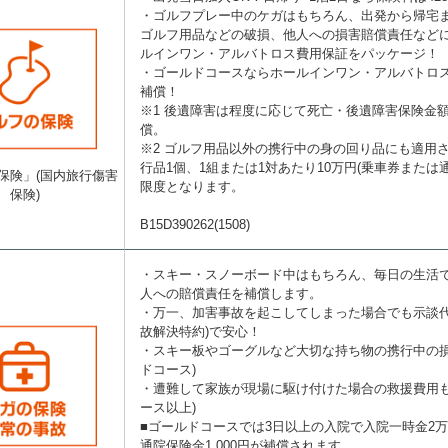
・ゴルフプレー中のケガはもちろん、出発から帰宅
ゴルフ用品などの破損、他人への損害賠償責任など
ルインワン・アルバトロス費用保証をパッケージ！
・ゴールドコースならホールインワン・アルバトロス
補償！
※1 後遺障害は程度に応じて死亡・後遺障害保険金額
償。
※2 ゴルフ用品以外の携行中の身の回り品にも適用
行品1個、1組または1対あたり10万円(乗車券または
保険」(国内旅行傷害
限度となります。
保険)
B15D390262(1508)
・スキー・スノーボード中はもちろん、毎日の生活
人への賠償責任を補償します。
・万一、加害事故を起こしてしまった場合でも示談代
故解決特約)で安心！
・スキー板やゴーグルなど大切な持ち物の携行中の損
ドコース)
・遭難して家族が現場に駆け付けた場合の救援費用も
ース以上)
■ゴールドコースでは3日以上の入院で入院一時金2
通院保険金1,000円が補償されます。