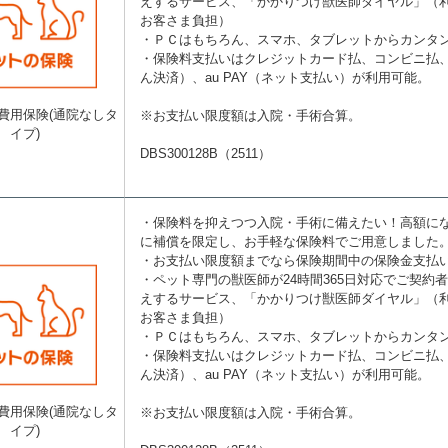
えするサービス、「かかりつけ獣医師ダイヤル」（
お客さま負担）
・ＰＣはもちろん、スマホ、タブレットからカンタ
・保険料支払いはクレジットカード払、コンビニ払、au
ん決済）、au PAY（ネット支払い）が利用可能。
費用保険(通院なしタ
※お支払い限度額は入院・手術合算。
イプ)
DBS300128B（2511）
・保険料を抑えつつ入院・手術に備えたい！高額に
に補償を限定し、お手軽な保険料でご用意しました
・お支払い限度額までなら保険期間中の保険金支払
・ペット専門の獣医師が24時間365日対応でご契約
えするサービス、「かかりつけ獣医師ダイヤル」（
お客さま負担）
・ＰＣはもちろん、スマホ、タブレットからカンタ
・保険料支払いはクレジットカード払、コンビニ払、au
ん決済）、au PAY（ネット支払い）が利用可能。
費用保険(通院なしタ
※お支払い限度額は入院・手術合算。
イプ)