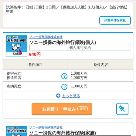
海外
試算条件：【旅行日数】1日間／【保険加入人数】1人(個人)／【旅行地域】
中国
旅行
試算条件を変更
保険
ソニー損害保険株式会社
ソニー損保の海外旅行保険(個人)
個人旅行契約
640円
条件項目
条件内容
傷害死亡
1,000万円
後遺障害
1,000万円
疾病死亡
1,000万円
もっと見る
お見積り・申込み
ソニー損害保険株式会社
ソニー損保の海外旅行保険(家族)