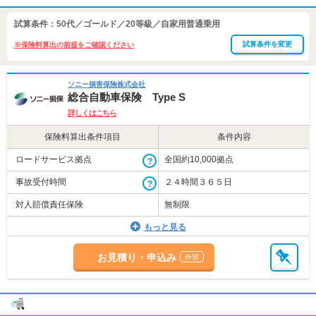
自動
試算条件：50代／ゴールド／20等級／自家用普通乗用
車保
試算条件を変更
※保険料算出の前提をご確認ください
険
ソニー損害保険株式会社
総合自動車保険 Type S
詳しくはこちら
保険料算出条件項目
条件内容
ロードサービス拠点
全国約10,000拠点
事故受付時間
２４時間３６５日
対人賠償責任保険
無制限
もっと見る
お見積り・申込み