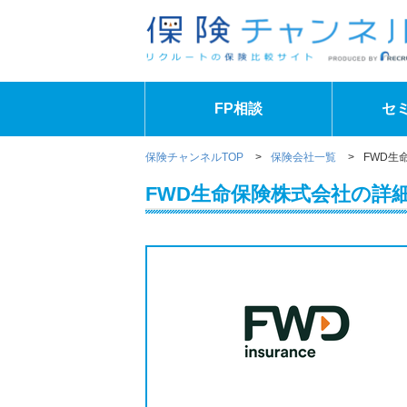
FP相談
セ
保険チャンネルTOP
>
保険会社一覧
>
FWD生
FWD生命保険株式会社の詳