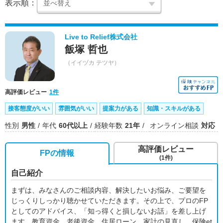
表示順：
Live to Relief株式会社
飯塚 哲也
（イイヅカ テツヤ）
高評価レビュー
1件
接客態度がいい
雰囲気がいい
提案力がある
知識・スキルがある
性別
男性
年代
60代以上
経験年数
21年
オンライン相談
対応
高評価レビュー
FPの情報
(1件)
自己紹介
まずは、みなさんのご相談内容、解決したいお悩み、ご要望を
じっくりしっかり聴かせていただきます。その上で、プロのFP
としてのアドバイス、「知っ得くと損しないお話」を差し上げ
ます。教育資金、老後資金、住居ローン、家計の見直し、保険et