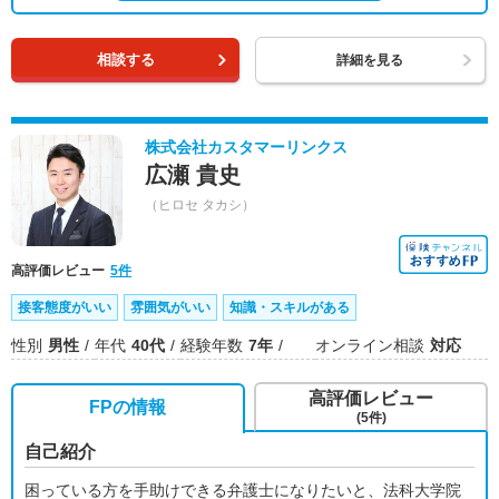
相談する
詳細を見る
株式会社カスタマーリンクス
広瀬 貴史
（ヒロセ タカシ）
高評価レビュー
5件
接客態度がいい
雰囲気がいい
知識・スキルがある
性別
男性
年代
40代
経験年数
7年
オンライン相談
対応
高評価レビュー
FPの情報
(5件)
自己紹介
困っている方を手助けできる弁護士になりたいと、法科大学院