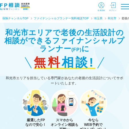
会員登録
ログイン
保険チャンネルTOP
ファイナンシャルプランナー無料相談TOP
埼玉県
和光市
老後
和光市エリアで老後の生活設計の
相談ができる
ファイナンシャルプ
ランナー
に
(FP)
無料
相談!
和光市エリアを担当している専門家があなたの老後の生活設計についてサポ
ートいたします。
厳選したFP
スマホから
今なら
なので安心！
オンライン相談も
WEB予約で