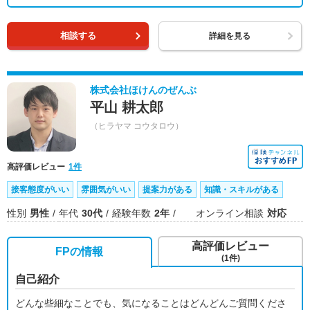
相談する
詳細を見る
株式会社ほけんのぜんぶ
平山 耕太郎
（ヒラヤマ コウタロウ）
高評価レビュー
1件
接客態度がいい
雰囲気がいい
提案力がある
知識・スキルがある
性別
男性
年代
30代
経験年数
2年
オンライン相談
対応
高評価レビュー
FPの情報
(1件)
自己紹介
どんな些細なことでも、気になることはどんどんご質問くださ