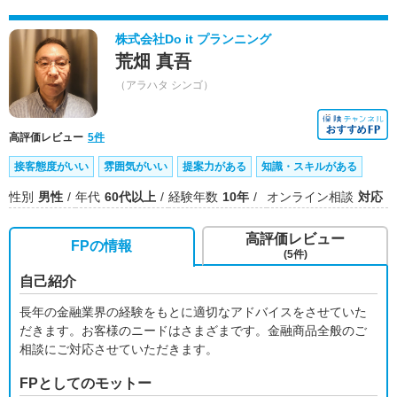
株式会社Do it プランニング
荒畑 真吾
（アラハタ シンゴ）
高評価レビュー
5件
接客態度がいい
雰囲気がいい
提案力がある
知識・スキルがある
性別
男性
年代
60代以上
経験年数
10年
オンライン相談
対応
高評価レビュー
FPの情報
(5件)
自己紹介
長年の金融業界の経験をもとに適切なアドバイスをさせていた
だきます。お客様のニードはさまざまです。金融商品全般のご
相談にご対応させていただきます。
FPとしてのモットー