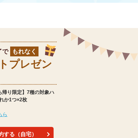
了で
もれなく
ト
プレゼン
ち帰り限定】
7種の対象ハ
れか1つ×2枚
ちら
約する（自宅）