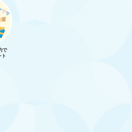
約で
ント