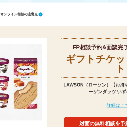
1 オンライン相談の注意点
FP相談予約&面談完
ギフトチケッ
ト
LAWSON（ローソン）【お持
ーゲンダッツ いず
詳細はこ
対面の無料相談を予