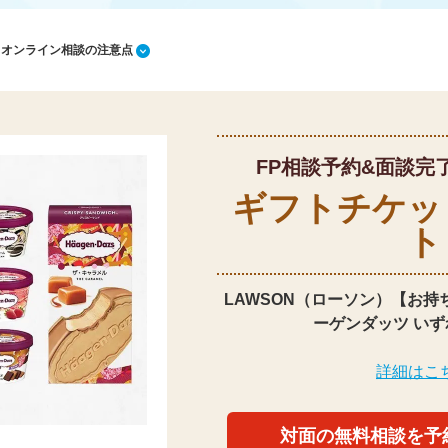
1 オンライン相談の注意点
FP相談予約&面談完
ギフトチケッ
ト
LAWSON（ローソン）【お持
ーゲンダッツ いず
詳細はこ
対面の無料相談を予