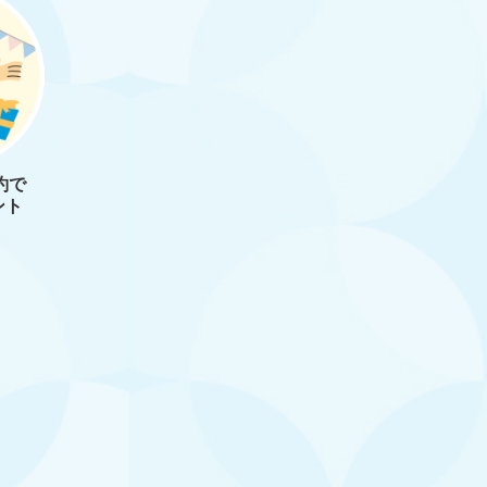
約で
ント