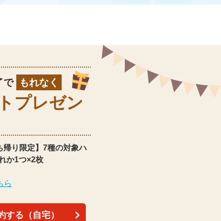
了で
もれなく
ト
プレゼン
ち帰り限定】
7種の対象ハ
れか1つ×2枚
ちら
約する（自宅）