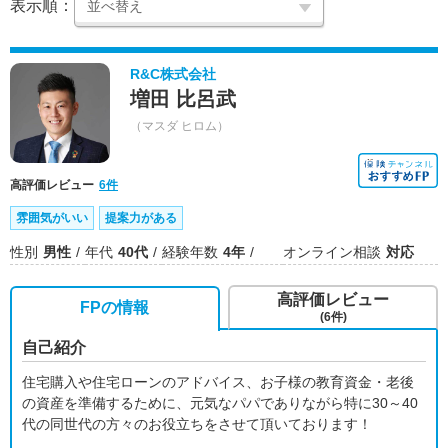
表示順：
R&C株式会社
増田 比呂武
（マスダ ヒロム）
高評価レビュー
6件
雰囲気がいい
提案力がある
性別
男性
年代
40代
経験年数
4年
オンライン相談
対応
高評価レビュー
FPの情報
(6件)
自己紹介
住宅購入や住宅ローンのアドバイス、お子様の教育資金・老後
の資産を準備するために、元気なパパでありながら特に30～40
代の同世代の方々のお役立ちをさせて頂いております！