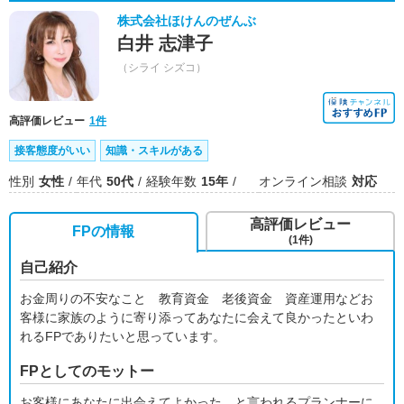
株式会社ほけんのぜんぶ
白井 志津子
（シライ シズコ）
高評価レビュー
1件
接客態度がいい
知識・スキルがある
性別
女性
年代
50代
経験年数
15年
オンライン相談
対応
高評価レビュー
FPの情報
(1件)
自己紹介
お金周りの不安なこと 教育資金 老後資金 資産運用などお
客様に家族のように寄り添ってあなたに会えて良かったといわ
れるFPでありたいと思っています。
FPとしてのモットー
お客様にあなたに出会えてよかった。と言われるプランナーに