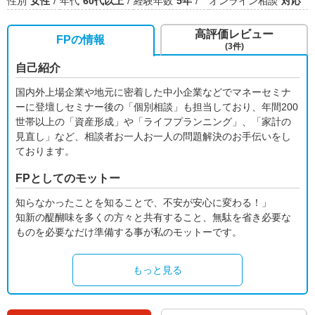
性別
女性
年代
60代以上
経験年数
5年
オンライン相談
対応
高評価レビュー
FPの情報
(3件)
自己紹介
国内外上場企業や地元に密着した中小企業などでマネーセミナ
ーに登壇しセミナー後の「個別相談」も担当しており、年間200
世帯以上の「資産形成」や「ライフプランニング」、「家計の
見直し」など、相談者お一人お一人の問題解決のお手伝いをし
ております。
FPとしてのモットー
知らなかったことを知ることで、不安が安心に変わる！」
知新の醍醐味を多くの方々と共有すること、無駄を省き必要な
ものを必要なだけ準備する事が私のモットーです。
もっと見る