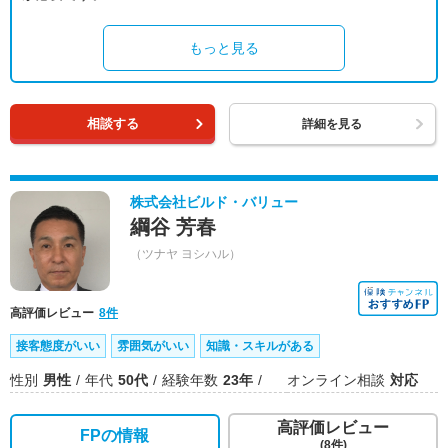
もっと見る
相談する
詳細を見る
株式会社ビルド・バリュー
綱谷 芳春
（ツナヤ ヨシハル）
高評価レビュー
8件
接客態度がいい
雰囲気がいい
知識・スキルがある
性別
男性
年代
50代
経験年数
23年
オンライン相談
対応
高評価レビュー
FPの情報
(8件)