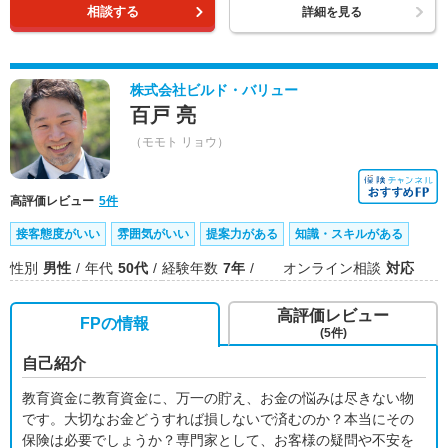
相談する
詳細を見る
株式会社ビルド・バリュー
百戸 亮
（モモト リョウ）
高評価レビュー
5件
接客態度がいい
雰囲気がいい
提案力がある
知識・スキルがある
性別
男性
年代
50代
経験年数
7年
オンライン相談
対応
高評価レビュー
FPの情報
(5件)
自己紹介
教育資金に教育資金に、万一の貯え、お金の悩みは尽きない物
です。大切なお金どうすれば損しないで済むのか？本当にその
保険は必要でしょうか？専門家として、お客様の疑問や不安を