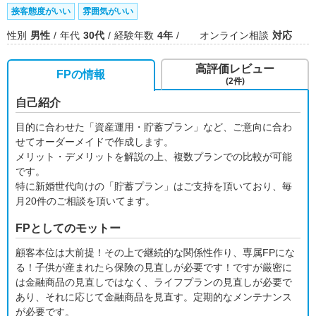
接客態度がいい
雰囲気がいい
性別
男性
年代
30代
経験年数
4年
オンライン相談
対応
高評価レビュー
FPの情報
(2件)
自己紹介
目的に合わせた「資産運用・貯蓄プラン」など、ご意向に合わ
せてオーダーメイドで作成します。
メリット・デメリットを解説の上、複数プランでの比較が可能
です。
特に新婚世代向けの「貯蓄プラン」はご支持を頂いており、毎
月20件のご相談を頂いてます。
FPとしてのモットー
顧客本位は大前提！その上で継続的な関係性作り、専属FPにな
る！子供が産まれたら保険の見直しが必要です！ですが厳密に
は金融商品の見直しではなく、ライフプランの見直しが必要で
あり、それに応じて金融商品を見直す。定期的なメンテナンス
が必要です。