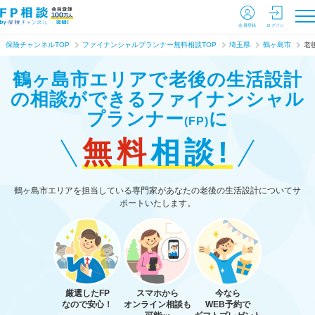
会員登録
ログイン
保険チャンネルTOP
ファイナンシャルプランナー無料相談TOP
埼玉県
鶴ヶ島市
老
鶴ヶ島市エリアで老後の生活設計
の相談ができる
ファイナンシャル
プランナー
に
(FP)
無料
相談!
鶴ヶ島市エリアを担当している専門家があなたの老後の生活設計についてサ
ポートいたします。
厳選したFP
スマホから
今なら
なので安心！
オンライン相談も
WEB予約で