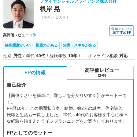
ファイナンシャルアライアンス株式会社
根岸 晃
（ネギシ ヒカル）
高評価レビュー
2件
接客態度がいい
提案力がある
知識・スキルがある
性別
男性
年代
40代
経験年数
10年
オンライン相談
対応
高評価レビュー
FPの情報
(2件)
自己紹介
【面倒くさいを簡単に、難しいを分かりやすく】がモットーで
す。
FP歴10年、この期間私自身、結婚、娘2人の誕生、住宅購入、
転職と生活も一変しました。20代～40代のお客様を中心に様々
な経験を踏まえたライフプランニングをご案内しております。
FPとしてのモットー