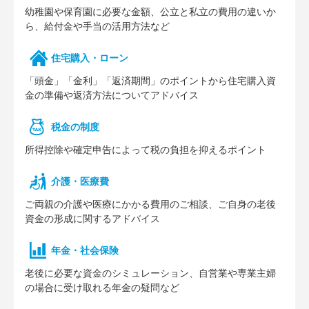
幼稚園や保育園に必要な⾦額、公⽴と私⽴の費⽤の違いか
ら、給付⾦や⼿当の活⽤⽅法など
住宅購⼊・ローン
「頭⾦」「⾦利」「返済期間」のポイントから住宅購⼊資
⾦の準備や返済⽅法についてアドバイス
税⾦の制度
所得控除や確定申告によって税の負担を抑えるポイント
介護・医療費
ご両親の介護や医療にかかる費⽤のご相談、ご⾃⾝の⽼後
資⾦の形成に関するアドバイス
年⾦・社会保険
⽼後に必要な資⾦のシミュレーション、⾃営業や専業主婦
の場合に受け取れる年⾦の疑問など