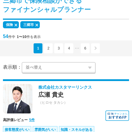
三郷市で
保険相談
ができる
ファイナンシャルプランナー
保険
三郷市
54
件中
1〜10
件を表示
1
2
3
4
6
･･･
表示順：
株式会社カスタマーリンクス
広瀬 貴史
（ヒロセ タカシ）
高評価レビュー
5件
接客態度がいい
雰囲気がいい
知識・スキルがある