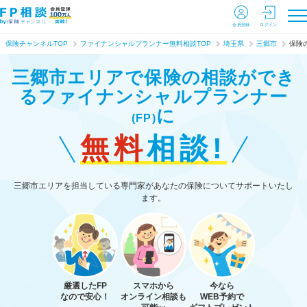
会員登録
ログイン
保険チャンネルTOP
ファイナンシャルプランナー無料相談TOP
埼玉県
三郷市
保険
三郷市エリアで保険の相談ができ
る
ファイナンシャルプランナー
に
(FP)
無料
相談!
三郷市エリアを担当している専門家があなたの保険についてサポートいたし
ます。
厳選したFP
スマホから
今なら
なので安心！
オンライン相談も
WEB予約で