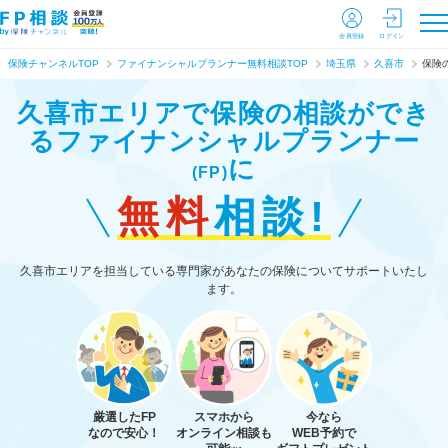
会員登録
ログイン
保険チャンネルTOP
ファイナンシャルプランナー無料相談TOP
埼玉県
久喜市
保険
久喜市エリアで保険の相談ができ
る
ファイナンシャルプランナー
に
(FP)
無料
相談!
久喜市エリアを担当している専門家があなたの保険についてサポートいたし
ます。
厳選したFP
スマホから
今なら
なので安心！
オンライン相談も
WEB予約で