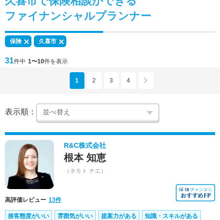
久喜市で
保険相談
ができる
ファイナンシャルプランナー
保険
久喜市
31
件中
1〜10
件を表示
1
2
3
4
表示順：
R&C株式会社
根本 知恵
（ネモト チエ）
高評価レビュー
13件
接客態度がいい
雰囲気がいい
提案力がある
知識・スキルがある