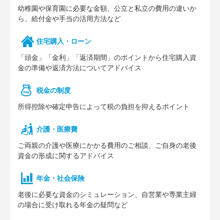
幼稚園や保育園に必要な⾦額、公⽴と私⽴の費⽤の違いか
ら、給付⾦や⼿当の活⽤⽅法など
住宅購⼊・ローン
「頭⾦」「⾦利」「返済期間」のポイントから住宅購⼊資
⾦の準備や返済⽅法についてアドバイス
税⾦の制度
所得控除や確定申告によって税の負担を抑えるポイント
介護・医療費
ご両親の介護や医療にかかる費⽤のご相談、ご⾃⾝の⽼後
資⾦の形成に関するアドバイス
年⾦・社会保険
⽼後に必要な資⾦のシミュレーション、⾃営業や専業主婦
の場合に受け取れる年⾦の疑問など