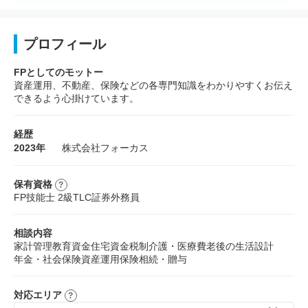
プロフィール
FPとしてのモットー
資産運用、不動産、保険などの各専門知識をわかりやすくお伝え
できるよう心掛けています。
経歴
2023年
株式会社フォーカス
保有資格
FP技能士 2級
TLC
証券外務員
相談内容
家計管理
教育資金
住宅資金
税制
介護・医療費
老後の生活設計
年金・社会保険
資産運用
保険
相続・贈与
対応エリア