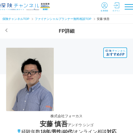
会員登録
ログイン
保険チャンネルTOP
ファイナンシャルプランナー無料相談TOP
安藤 慎吾
FP詳細
株式会社フォーカス
安藤 慎吾
アンドウ シンゴ
経験年数
18年
/
男性
/
40代
/
オンライン相談
対応