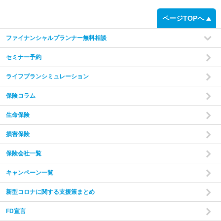
ページTOPへ
ファイナンシャルプランナー無料相談
セミナー予約
ライフプランシミュレーション
保険コラム
家計の現状と
ご希望をヒアリング
あなたやご家族の状況やご希望をお伺いいたします。
現在
生命保険
の収入・支出・貯蓄の状況から、家計のバランスを把握し
た上で診断を行います。
損害保険
保険会社一覧
step
2
キャンペーン一覧
新型コロナに関する支援策まとめ
FD宣言