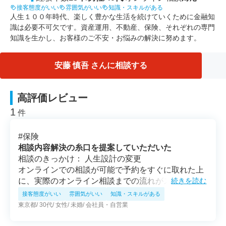
接客態度がいい
雰囲気がいい
知識・スキルがある
人生１００年時代、楽しく豊かな生活を続けていくために金融知
識は必要不可欠です。資産運用、不動産、保険、それぞれの専門
知識を生かし、お客様のご不安・お悩みの解決に努めます。
安藤 慎吾 さんに相談する
高評価レビュー
1
件
#
保険
相談内容解決の糸口を提案していただいた
相談のきっかけ： 人生設計の変更
オンラインでの相談が可能で予約をすぐに取れた上
に、実際のオンライン相談までの流れがスムーズだ
続きを読む
った。 相談中、的確に判断した上でこちら側の相談
接客態度がいい
雰囲気がいい
知識・スキルがある
内容に沿った提案をされている印象がある。
東京都
30代
女性
未婚
会社員・自営業