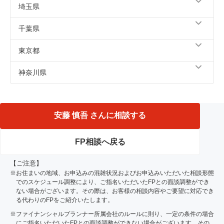
埼玉県
川越市、さいたま市、越谷市、所沢市、桶川市、三郷市、
千葉県
鴻巣市、大里郡、白岡市、幸手市、北葛飾郡、南埼玉郡、
富士見市、朝霞市、志木市、和光市、ふじみ野市、川口
柏市、野田市、松戸市、流山市、我孫子市、習志野市、浦
東京都
市、上尾市、蕨市、戸田市、春日部市、草加市、久喜市、
安市
蓮田市、吉川市、羽生市、深谷市、狭山市、入間市、新座
立川市、小平市、町田市、新宿区、中央区、品川区、板橋
神奈川県
市、北本市、八潮市
区、渋谷区、世田谷区、中野区、杉並区、練馬区、江東
区、台東区、墨田区、葛飾区、江戸川区、千代田区、港
川崎市
区、目黒区、大田区、豊島区、文京区、北区、荒川区、足
立区、三鷹市、調布市、府中市、小金井市、昭島市、日野
安藤 慎吾 さんに相談する
市、武蔵野市
FP相談へ戻る
【ご注意】
※お住まいの地域、お申込みの混雑状況およびお申込みいただいた相談形態
でのスケジュール調整により、ご指名いただいたFPとの面談調整ができ
ない場合がございます。その際は、お客様の相談内容やご要望に対応でき
る代わりのFPをご紹介いたします。
※ファイナンシャルプランナー所属会社のルールに則り、一定の条件の場合
にご指名いただいたFPとの面談調整ができない場合がございます。その