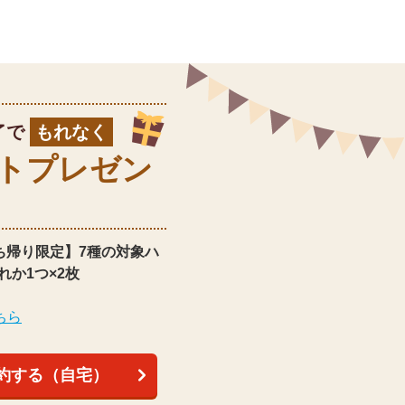
了で
もれなく
ト
プレゼン
ち帰り限定】
7種の対象ハ
れか1つ×2枚
ちら
約する（自宅）