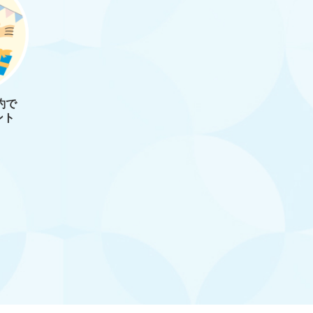
約で
ント