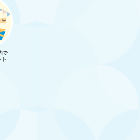
約で
ント