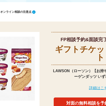
1 オンライン相談の注意点
FP相談予約&面談完
ギフトチケッ
ト
LAWSON（ローソン）【お持
ーゲンダッツ いず
詳細はこ
対面の無料相談を予