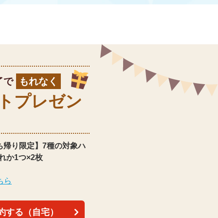
了で
もれなく
ト
プレゼン
ち帰り限定】
7種の対象ハ
れか1つ×2枚
ちら
約する（自宅）