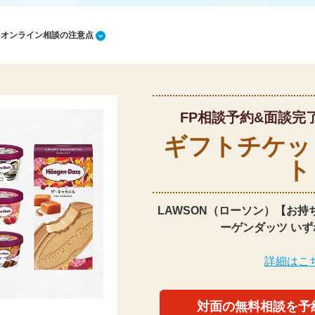
1 オンライン相談の注意点
FP相談予約&面談完
ギフトチケッ
ト
LAWSON（ローソン）【お持
ーゲンダッツ いず
詳細はこ
対面の無料相談を予