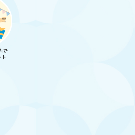
約で
ント