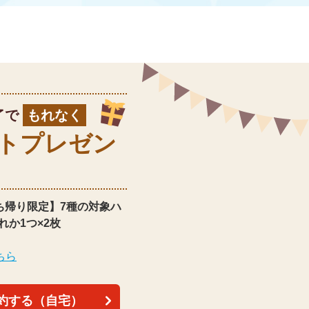
了で
もれなく
ト
プレゼン
ち帰り限定】
7種の対象ハ
れか1つ×2枚
ちら
約する（自宅）