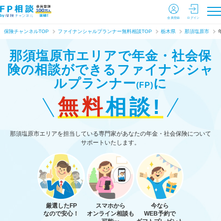
会員登録
ログイン
保険チャンネルTOP
ファイナンシャルプランナー無料相談TOP
栃木県
那須塩原市
那須塩原市エリアで年金・社会保
険の相談ができる
ファイナンシャ
ルプランナー
に
(FP)
無料
相談!
那須塩原市エリアを担当している専門家があなたの年金・社会保険について
サポートいたします。
厳選したFP
スマホから
今なら
なので安心！
オンライン相談も
WEB予約で