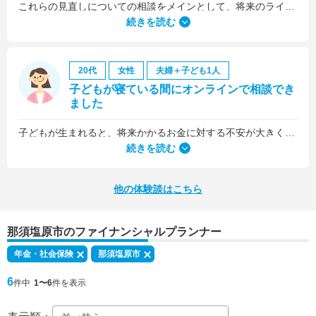
これらの見直しについての相談をメインとして、将来のライフプラン全般について相談しました。
続きを読む
20代
女性
夫婦＋子ども1人
子どもが寝ている間にオンラインで相談でき
ました
子どもが生まれると、将来かかるお金に対する不安が大きくなりますが、早い段階でFPさんに相談できたことで前向きに考えられるようになりました。
何より、とても親身になって対応してくださって大満足。うちと同じように子どもの将来のお金のことで悩んでいる友人にも教えました。
続きを読む
他の体験談はこちら
那須塩原市のファイナンシャルプランナー
年金・社会保険
那須塩原市
6
件中
1〜6
件を表示