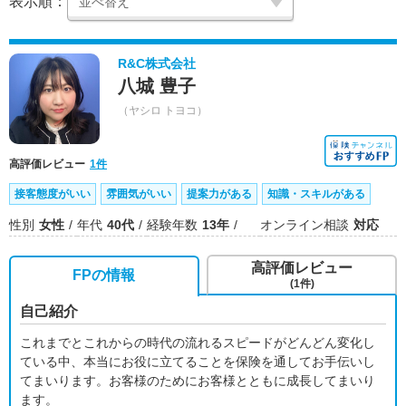
表示順：
R&C株式会社
八城 豊子
（ヤシロ トヨコ）
高評価レビュー
1件
接客態度がいい
雰囲気がいい
提案力がある
知識・スキルがある
性別
女性
年代
40代
経験年数
13年
オンライン相談
対応
高評価レビュー
FPの情報
(1件)
自己紹介
これまでとこれからの時代の流れるスピードがどんどん変化し
ている中、本当にお役に立てることを保険を通してお手伝いし
てまいります。お客様のためにお客様とともに成長してまいり
ます。