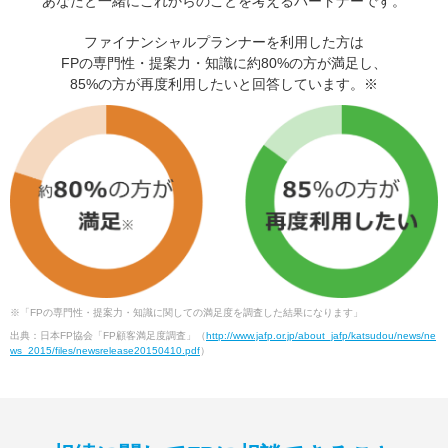
あなたと一緒にこれからのことを考えるパートナーです。
ファイナンシャルプランナーを利用した方は
FPの専門性・提案力・知識に約80%の方が満足し、
85%の方が再度利用したいと回答しています。※
※「FPの専門性・提案力・知識に関しての満足度を調査した結果になります」
出典：日本FP協会「FP顧客満足度調査」（
http://www.jafp.or.jp/about_jafp/katsudou/news/ne
ws_2015/files/newsrelease20150410.pdf
）