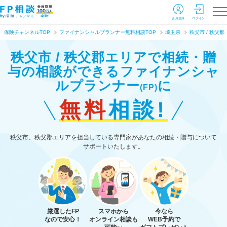
会員登録
ログイン
保険チャンネルTOP
ファイナンシャルプランナー無料相談TOP
埼玉県
秩父市 / 秩父郡
秩父市 / 秩父郡エリアで相続・贈
与の相談ができる
ファイナンシャ
ルプランナー
に
(FP)
無料
相談!
秩父市、秩父郡エリアを担当している専門家があなたの相続・贈与について
サポートいたします。
厳選したFP
スマホから
今なら
なので安心！
オンライン相談も
WEB予約で