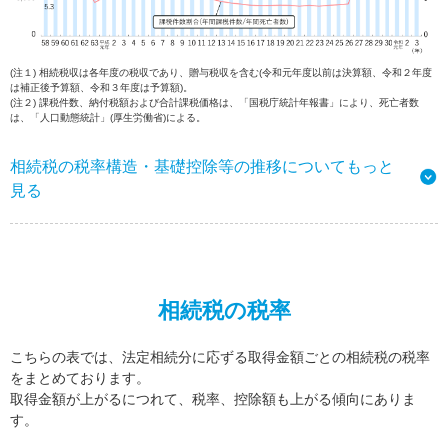
(注１) 相続税収は各年度の税収であり、贈与税収を含む(令和元年度以前は決算額、令和２年度
は補正後予算額、令和３年度は予算額)。
(注２) 課税件数、納付税額および合計課税価格は、「国税庁統計年報書」により、死亡者数
は、「人口動態統計」(厚生労働省)による。
相続税の税率構造・基礎控除等の推移についてもっと
見る
相続税の税率
こちらの表では、法定相続分に応ずる取得金額ごとの相続税の税率
をまとめております。
取得金額が上がるにつれて、税率、控除額も上がる傾向にありま
す。