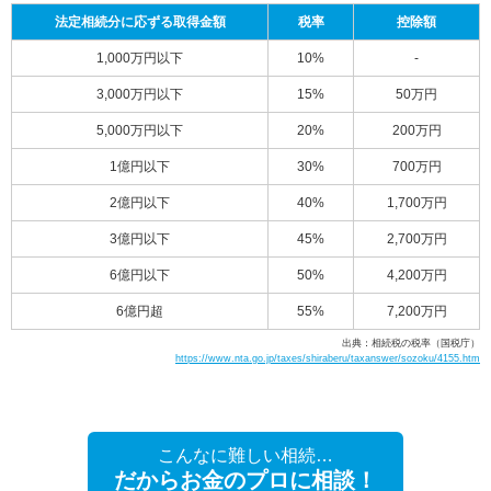
法定相続分に応ずる取得金額
税率
控除額
1,000万円以下
10%
-
3,000万円以下
15%
50万円
5,000万円以下
20%
200万円
1億円以下
30%
700万円
2億円以下
40%
1,700万円
3億円以下
45%
2,700万円
6億円以下
50%
4,200万円
6億円超
55%
7,200万円
出典：相続税の税率（国税庁）
https://www.nta.go.jp/taxes/shiraberu/taxanswer/sozoku/4155.htm
こんなに難しい相続…
だからお金のプロに相談！