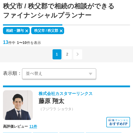
秩父市 / 秩父郡で
相続の相談
ができる
ファイナンシャルプランナー
相続・贈与
秩父市 / 秩父郡
13
件中
1〜10
件を表示
1
2
表示順：
株式会社カスタマーリンクス
藤原 翔太
（フジワラ ショウタ）
高評価レビュー
11件