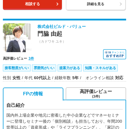
相談する
詳細を見る
株式会社ビルド・バリュー
門脇 由起
（カドワキ ユキ）
高評価レビュー
3件
接客態度がいい
雰囲気がいい
提案力がある
知識・スキルがある
性別
女性
年代
60代以上
経験年数
5年
オンライン相談
対応
高評価レビュー
FPの情報
(3件)
自己紹介
国内外上場企業や地元に密着した中小企業などでマネーセミナ
ーに登壇しセミナー後の「個別相談」も担当しており、年間200
世帯以上の「資産形成」や「ライフプランニング」、「家計の