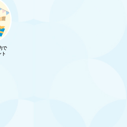
約で
ント