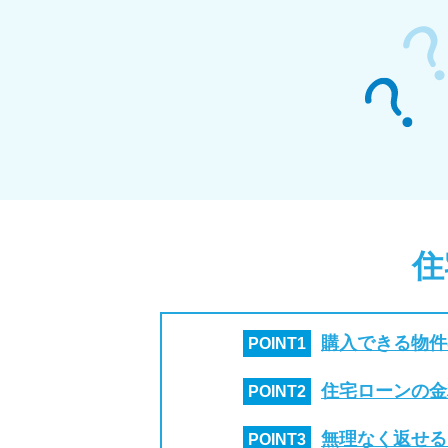
住
購入できる物件
POINT
1
住宅ローンの金
POINT
2
無理なく返せる
POINT
3