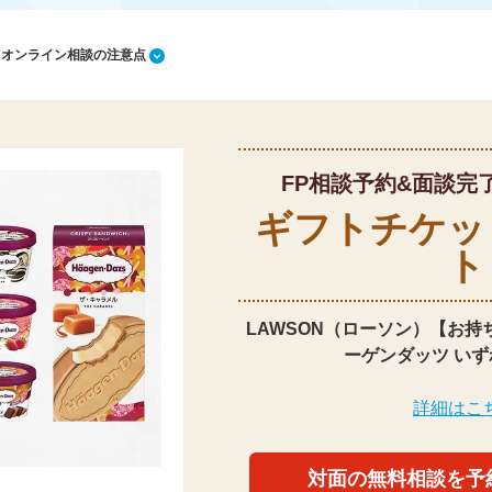
1 オンライン相談の注意点
FP相談予約&面談完
ギフトチケッ
ト
LAWSON（ローソン）【お持
ーゲンダッツ いず
詳細はこ
対面の無料相談を予