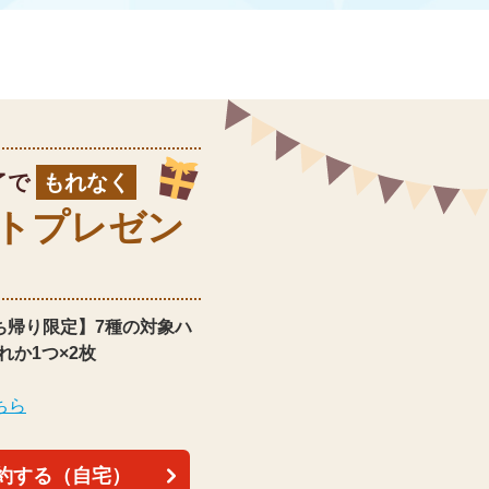
了で
もれなく
ト
プレゼン
ち帰り限定】
7種の対象ハ
れか1つ×2枚
ちら
約する（自宅）