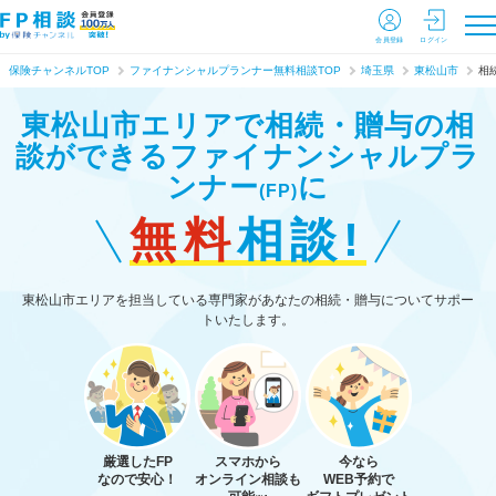
会員登録
ログイン
保険チャンネルTOP
ファイナンシャルプランナー無料相談TOP
埼玉県
東松山市
相
東松山市エリアで相続・贈与の相
談ができる
ファイナンシャルプラ
ンナー
に
(FP)
無料
相談!
東松山市エリアを担当している専門家があなたの相続・贈与についてサポー
トいたします。
厳選したFP
スマホから
今なら
なので安心！
オンライン相談も
WEB予約で