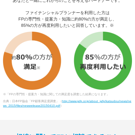
あなたと一緒にこれからのことを考えるパートナーです。
ファイナンシャルプランナーを利用した方は
FPの専門性・提案力・知識に約80%の方が満足し、
85%の方が再度利用したいと回答しています。※
※「FPの専門性・提案力・知識に関しての満足度を調査した結果になります」
出典：日本FP協会「FP顧客満足度調査」（
http://www.jafp.or.jp/about_jafp/katsudou/news/ne
ws_2015/files/newsrelease20150410.pdf
）