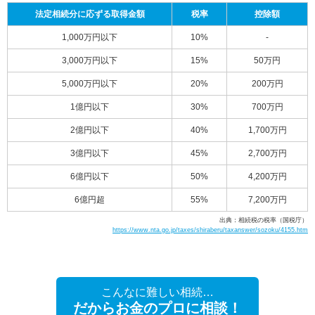
法定相続分に応ずる取得金額
税率
控除額
1,000万円以下
10%
-
3,000万円以下
15%
50万円
5,000万円以下
20%
200万円
1億円以下
30%
700万円
2億円以下
40%
1,700万円
3億円以下
45%
2,700万円
6億円以下
50%
4,200万円
6億円超
55%
7,200万円
出典：相続税の税率（国税庁）
https://www.nta.go.jp/taxes/shiraberu/taxanswer/sozoku/4155.htm
こんなに難しい相続…
だからお金のプロに相談！