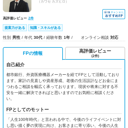
（カワセ カズヒロ）
高評価レビュー
2件
提案力がある
知識・スキルがある
性別
男性
年代
30代
経験年数
1年
オンライン相談
対応
高評価レビュー
FPの情報
(2件)
自己紹介
都市銀行、外資医療機器メーカーを経てFPとして活動しており
ます。家計の見直しや資産形成、老後の生活設計などお金にま
つわるご相談を幅広く承っております。現状や将来に対する不
安を一緒に解決できればと思いますのでお気軽に相談くださ
い。
FPとしてのモットー
「人生100年時代」と言われる中で、今後のライフイベントに対
し思い描く夢の実現に向け、お客さまに寄り添い、今後の人生