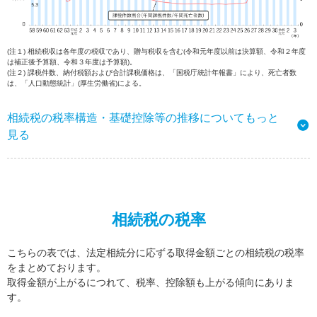
(注１) 相続税収は各年度の税収であり、贈与税収を含む(令和元年度以前は決算額、令和２年度
は補正後予算額、令和３年度は予算額)。
(注２) 課税件数、納付税額および合計課税価格は、「国税庁統計年報書」により、死亡者数
は、「人口動態統計」(厚生労働省)による。
相続税の税率構造・基礎控除等の推移についてもっと
見る
相続税の税率
こちらの表では、法定相続分に応ずる取得金額ごとの相続税の税率
をまとめております。
取得金額が上がるにつれて、税率、控除額も上がる傾向にありま
す。