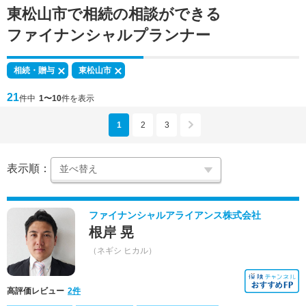
東松山市で
相続の相談
ができる
ファイナンシャルプランナー
相続・贈与
東松山市
21
件中
1〜10
件を表示
1
2
3
表示順：
ファイナンシャルアライアンス株式会社
根岸 晃
（ネギシ ヒカル）
高評価レビュー
2件