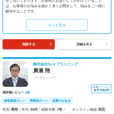
せて頂いております。お客様とお会いして心がけていること
は、お客様のお悩みを細かく深くお聞きして、悩みをご一緒に
解決することです。
もっと見る
相談する
詳細を見る
株式会社Do it プランニング
廣瀬 翔
（ヒロセ ショウ）
高評価レビュー
4件
接客態度がいい
雰囲気がいい
提案力がある
性別
男性
年代
30代
経験年数
7年
オンライン相談
対応