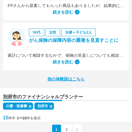
FPさんから提案してもらった商品もありましたが、結果的には私の会社の団体保険に入るのが一番いいことを教えていただいて、そうすることにしました。
続きを読む
50代
女性
夫婦＋子ども2人
がん保険の保障内容の重複を見直すことに
家計について相談するなかで、保険の見直しについても相談しました。医療保険は、入院5日目から最低限の給付金を受け取れるものに加入していましたが、保険料を少しプラスするだけで、入院1日目から給付金を受け取れる、手厚いものに乗り換えることができました。
続きを読む
他の体験談はこちら
別府市のファイナンシャルプランナー
介護・医療費
別府市
15
件中
1〜10
件を表示
1
2