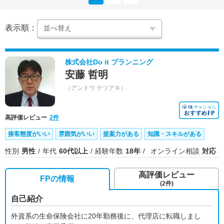
表示順：
株式会社Do it プランニング
安藤 哲明
（アンドウ テツアキ）
高評価レビュー
2件
接客態度がいい
雰囲気がいい
提案力がある
知識・スキルがある
性別
男性
年代
60代以上
経験年数
18年
オンライン相談
対応
高評価レビュー
FPの情報
(2件)
自己紹介
外資系の生命保険会社に20年勤務後に、代理店に転職しまし