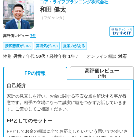
コア・ライフプランニング株式会社
和田 健太
（ワダ ケンタ）
高評価レビュー
7件
接客態度がいい
雰囲気がいい
提案力がある
性別
男性
年代
50代
経験年数
1年
オンライン相談
対応
高評価レビュー
FPの情報
(7件)
自己紹介
家計の見直しを行い、お金に関する不安な点を解決する事が得
意です。相手の立場になって誠実に嘘をつかずお話していきま
す。ご安心してご相談ください。
FPとしてのモットー
FPとしてお金の相談に全てお応えしたいという思いでお会いさ