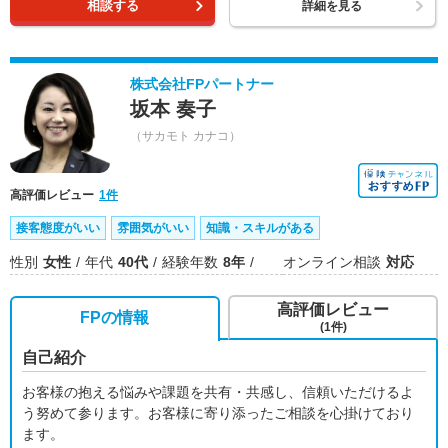
相談する
詳細を見る
株式会社FPパートナー
坂本 奏子
（サカモト カナコ）
高評価レビュー
1件
接客態度がいい
雰囲気がいい
知識・スキルがある
性別
女性
年代
40代
経験年数
8年
オンライン相談
対応
高評価レビュー
FPの情報
(1件)
自己紹介
お客様の抱える悩みや課題を共有・共感し、信頼いただけるよ
う努めて参ります。お客様に寄り添ったご相談を心掛けており
ます。