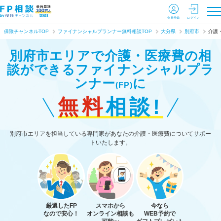
会員登録
ログイン
保険チャンネルTOP
ファイナンシャルプランナー無料相談TOP
大分県
別府市
介護
別府市エリアで介護・医療費の相
談ができる
ファイナンシャルプラ
ンナー
に
(FP)
無料
相談!
別府市エリアを担当している専門家があなたの介護・医療費についてサポー
トいたします。
厳選したFP
スマホから
今なら
なので安心！
オンライン相談も
WEB予約で