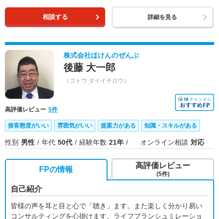
相談する
詳細を見る
株式会社ほけんのぜんぶ
後藤 大一郎
（ゴトウ ダイイチロウ）
高評価レビュー
5件
接客態度がいい
雰囲気がいい
提案力がある
知識・スキルがある
性別
男性
年代
50代
経験年数
21年
オンライン相談
対応
高評価レビュー
FPの情報
(5件)
自己紹介
皆様の声を耳と目と心で「聴き」ます。また楽しく分かり易い
コンサルティングを心掛けます。ライフプランシュミレーショ