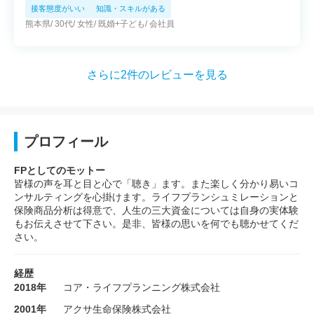
ろ、ライフプランシミュレーションをして頂き、人
接客態度がいい
知識・スキルがある
生においてのお金の動きを知ることができ、不安を
熊本県
30代
女性
既婚+子ども
会社員
取り除くことが出来ました。体験談も踏まえてお話
して下さり、色々と勉強になりました。
さらに2件のレビューを見る
プロフィール
FPとしてのモットー
皆様の声を耳と目と心で「聴き」ます。また楽しく分かり易いコ
ンサルティングを心掛けます。ライフプランシュミレーションと
保険商品分析は得意で、人生の三大資金については自身の実体験
もお伝えさせて下さい。是非、皆様の思いを何でも聴かせてくだ
さい。
経歴
2018年
コア・ライフプランニング株式会社
2001年
アクサ生命保険株式会社