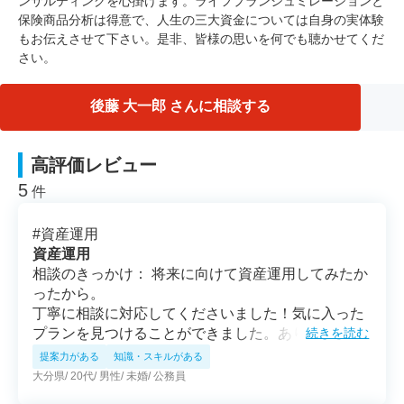
ンサルティングを心掛けます。ライフプランシュミレーションと
保険商品分析は得意で、人生の三大資金については自身の実体験
もお伝えさせて下さい。是非、皆様の思いを何でも聴かせてくだ
さい。
後藤 大一郎 さんに相談する
高評価レビュー
5
件
#
資産運用
資産運用
相談のきっかけ： 将来に向けて資産運用してみたか
ったから。
丁寧に相談に対応してくださいました！気に入った
プランを見つけることができました。ありがとうご
続きを読む
ざいました。
提案力がある
知識・スキルがある
大分県
20代
男性
未婚
公務員