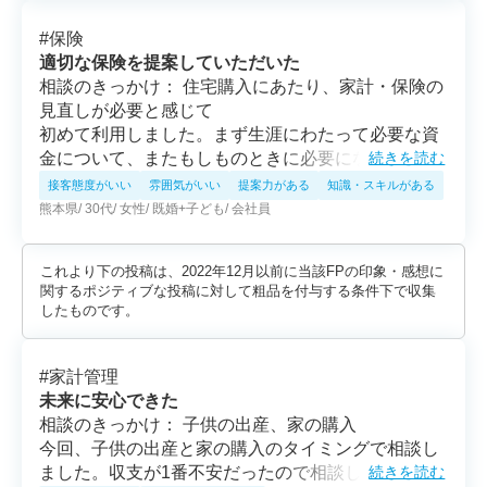
#
保険
適切な保険を提案していただいた
相談のきっかけ： 住宅購入にあたり、家計・保険の
見直しが必要と感じて
初めて利用しました。まず生涯にわたって必要な資
金について、またもしものときに必要になる資金に
続きを読む
ついて、など図にしながら分かりやすく説明してい
接客態度がいい
雰囲気がいい
提案力がある
知識・スキルがある
ただきました。現在入っている保険についても知識
熊本県
30代
女性
既婚+子ども
会社員
が豊富でした。結果的に月の支払い額は減ったのに
保障は手厚くなり、相談して良かったと思っていま
これより下の投稿は、2022年12月以前に当該FPの印象・感想に
す。
関するポジティブな投稿に対して粗品を付与する条件下で収集
したものです。
#
家計管理
未来に安心できた
相談のきっかけ： 子供の出産、家の購入
今回、子供の出産と家の購入のタイミングで相談し
ました。収支が1番不安だったので相談したとこ
続きを読む