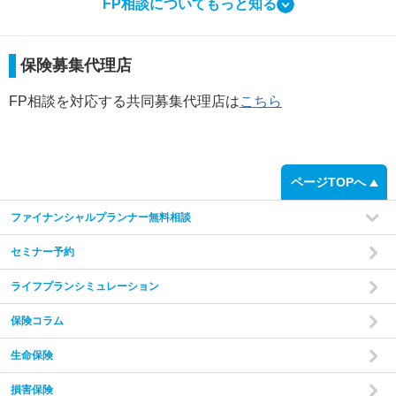
FP相談についてもっと知る
相談ってなにをするの？
保険募集代理店
FP相談で行う3つのこと
FP相談を対応する共同募集代理店は
こちら
step
1
ページTOPへ
ファイナンシャルプランナー無料相談
セミナー予約
ライフプランシミュレーション
保険コラム
家計の現状と
ご希望をヒアリング
あなたやご家族の状況やご希望をお伺いいたします。
現在
生命保険
の収入・支出・貯蓄の状況から、家計のバランスを把握し
た上で診断を行います。
損害保険