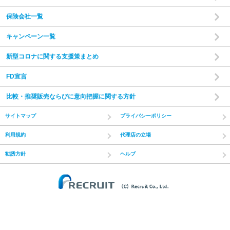
保険会社一覧
step
2
キャンペーン一覧
新型コロナに関する支援策まとめ
FD宣言
比較・推奨販売ならびに意向把握に関する方針
サイトマップ
プライバシーポリシー
利用規約
代理店の立場
未来のライフプランを作成
勧誘方針
ヘルプ
お伺いした内容をもとに、今後の長期キャッシュフローを
算出し、あなたにあった未来のライフプランをご提案いた
(C) Recruit Co.,
します。
step
3