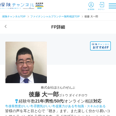
会員登録
ログイン
保険チャンネルTOP
ファイナンシャルプランナー無料相談TOP
後藤 大一郎
FP詳細
株式会社ほけんのぜんぶ
後藤 大一郎
ゴトウ ダイイチロウ
経験年数
21年
/
男性
/
50代
/
オンライン相談
対応
接客態度がいい
雰囲気がいい
提案力がある
知識・スキルがある
皆様の声を耳と目と心で「聴き」ます。また楽しく分かり易いコ