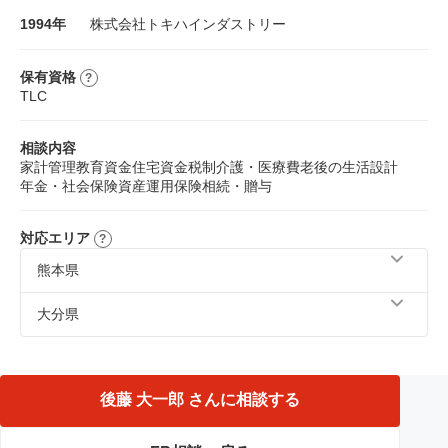
1994年
株式会社トキハインダストリー
保有資格
TLC
相談内容
家計管理
教育資金
住宅資金
税制
介護・医療費
老後の生活設計
年金・社会保険
資産運用
保険
相続・贈与
対応エリア
熊本県
熊本市
大分県
大分市、宇佐市、豊後高田市、杵築市、速見郡、国東市、
東国東郡、中津市、日田市、臼杵市、由布市、津久見市、
別府市、佐伯市、玖珠郡、豊後大野市、竹田市
後藤 大一郎 さんに相談する