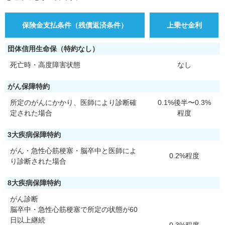
保険金支払条件（残債返済条件）
上乗せ金利
団体信用生命保（特約なし）
死亡時・高度障害状態
なし
がん保障特約
所定のがんにかかり、医師により診断確
0.1%後半〜0.3%
定された場合
程度
3大疾病保障特約
がん・急性心筋梗塞・脳卒中と医師によ
0.2%程度
り診断された場合
8大疾病保障特約
がん診断
脳卒中・急性心筋梗塞で所定の状態が60
日以上継続