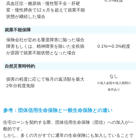
0.3%程度
高血圧症・糖尿病・慢性腎不全・肝硬
変・慢性膵炎で12ヵ月を超えて就業不能
状態が継続した場合
就業不能保障
保険会社が定める重度障害に陥った場合
障害もしくは、精神障害を除いた全疾病
0.1%〜0.3%程度
が原因で就業不能状態となった場合
自然災害時特約
なし
損害の程度に応じて毎月の返済額を最大
※借入金額や借入期間の
2年分程度免除
条件あり
参考：団体信用生命保険と一般生命保険との違い
住宅ローンを契約する際、団体信用生命保険（団信）への加入が一
般的です。
しかし、多くの方がすでに通常の生命保険にも加入していることで