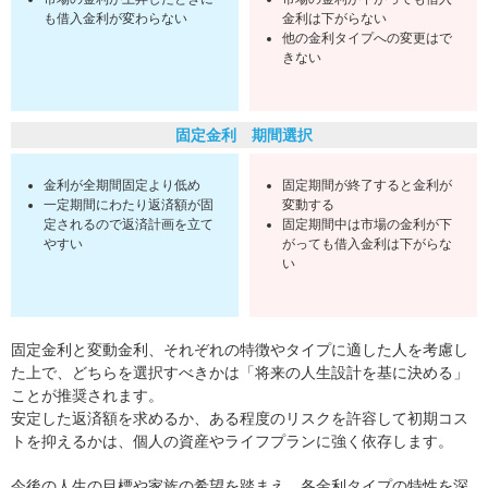
も借入金利が変わらない
金利は下がらない
他の金利タイプへの変更はで
きない
固定金利 期間選択
金利が全期間固定より低め
固定期間が終了すると金利が
一定期間にわたり返済額が固
変動する
定されるので返済計画を立て
固定期間中は市場の金利が下
やすい
がっても借入金利は下がらな
い
固定金利と変動金利、それぞれの特徴やタイプに適した人を考慮し
た上で、どちらを選択すべきかは「将来の人生設計を基に決める」
ことが推奨されます。
安定した返済額を求めるか、ある程度のリスクを許容して初期コス
トを抑えるかは、個人の資産やライフプランに強く依存します。
今後の人生の目標や家族の希望を踏まえ、各金利タイプの特性を深