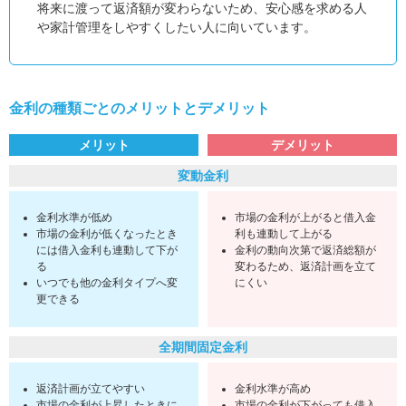
将来に渡って返済額が変わらないため、安心感を求める人
や家計管理をしやすくしたい人に向いています。
金利の種類ごとのメリットとデメリット
メリット
デメリット
変動金利
金利水準が低め
市場の金利が上がると借入金
市場の金利が低くなったとき
利も連動して上がる
には借入金利も連動して下が
金利の動向次第で返済総額が
る
変わるため、返済計画を立て
いつでも他の金利タイプへ変
にくい
更できる
全期間固定金利
返済計画が立てやすい
金利水準が高め
市場の金利が上昇したときに
市場の金利が下がっても借入