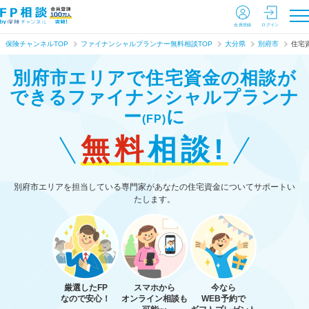
会員登録
ログイン
保険チャンネルTOP
ファイナンシャルプランナー無料相談TOP
大分県
別府市
住宅
別府市エリアで住宅資金の相談が
できる
ファイナンシャルプランナ
ー
に
(FP)
無料
相談!
別府市エリアを担当している専門家があなたの住宅資金についてサポートい
たします。
厳選したFP
スマホから
今なら
なので安心！
オンライン相談も
WEB予約で