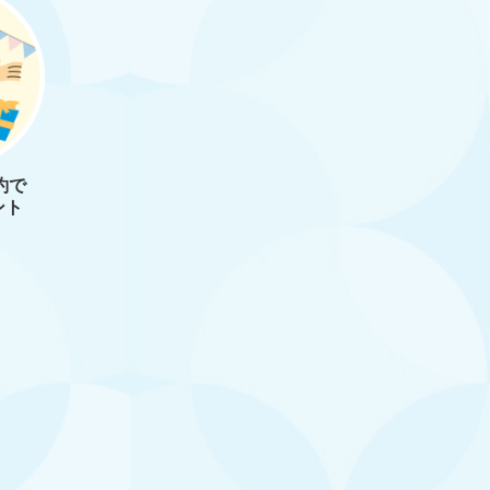
約で
ント