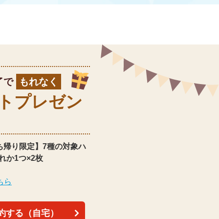
了で
もれなく
ト
プレゼン
ち帰り限定】
7種の対象ハ
れか1つ×2枚
ちら
約する（自宅）