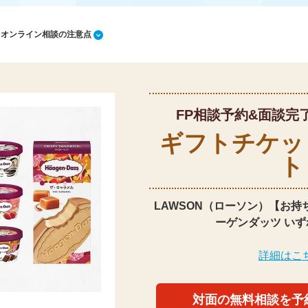
1 オンライン相談の注意点
FP相談予約&面談完
ギフトチケッ
ト
LAWSON（ローソン）【お持
ーゲンダッツ いず
詳細はこ
対面の無料相談を予