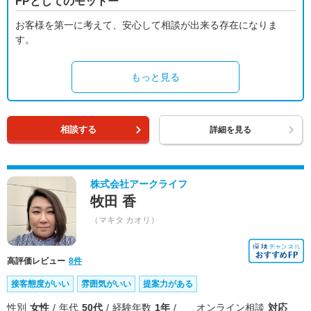
FPとしてのモットー
お客様を第一に考えて、安心して相談が出来る存在になりま
す。
もっと見る
相談する
詳細を見る
株式会社アークライフ
牧田 香
（マキタ カオリ）
高評価レビュー
8件
接客態度がいい
雰囲気がいい
提案力がある
性別
女性
年代
50代
経験年数
1年
オンライン相談
対応