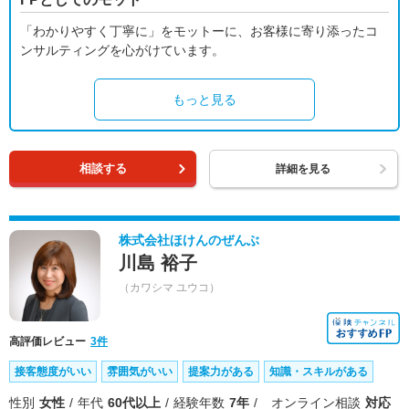
「わかりやすく丁寧に」をモットーに、お客様に寄り添ったコ
ンサルティングを心がけています。
もっと見る
相談する
詳細を見る
株式会社ほけんのぜんぶ
川島 裕子
（カワシマ ユウコ）
高評価レビュー
3件
接客態度がいい
雰囲気がいい
提案力がある
知識・スキルがある
性別
女性
年代
60代以上
経験年数
7年
オンライン相談
対応