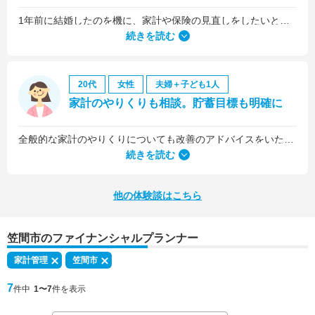
1年前に結婚したのを機に、家計や保険の見直しをしたいと思っていましたが、夫がお金に無頓着どころか、使ってナンボというタイプで、１年間なかなか聞き入れてもらえませんでした。
続きを読む
20代
女性
夫婦＋子ども1人
家計のやりくりも相談。貯蓄目標も明確に
全般的な家計のやりくりについても改善のアドバイスをいただきました。
続きを読む
他の体験談はこちら
笠間市のファイナンシャルプランナー
家計管理
笠間市
7
件中
1〜7
件を表示