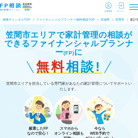
会員登録
ログイン
保険チャンネルTOP
ファイナンシャルプランナー無料相談TOP
茨城県
笠間市
家計
笠間市エリアで家計管理の相談が
できる
ファイナンシャルプランナ
ー
に
(FP)
無料
相談!
笠間市エリアを担当している専門家があなたの家計管理についてサポートい
たします。
厳選したFP
スマホから
今なら
なので安心！
オンライン相談も
WEB予約で