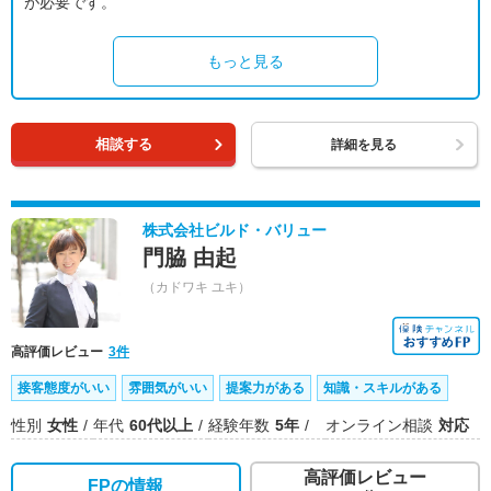
が必要です。
もっと見る
相談する
詳細を見る
株式会社ビルド・バリュー
門脇 由起
（カドワキ ユキ）
高評価レビュー
3件
接客態度がいい
雰囲気がいい
提案力がある
知識・スキルがある
性別
女性
年代
60代以上
経験年数
5年
オンライン相談
対応
高評価レビュー
FPの情報