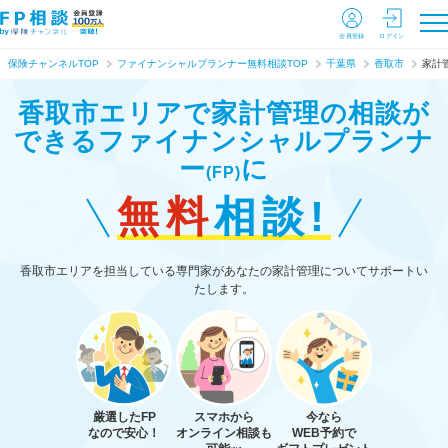
会員登録
ログイン
保険チャンネルTOP
ファイナンシャルプランナー無料相談TOP
千葉県
香取市
家計
香取市エリアで家計管理の相談が
できる
ファイナンシャルプランナ
ー
に
(FP)
無料
相談!
香取市エリアを担当している専門家があなたの家計管理についてサポートい
たします。
厳選したFP
スマホから
今なら
なので安心！
オンライン相談も
WEB予約で