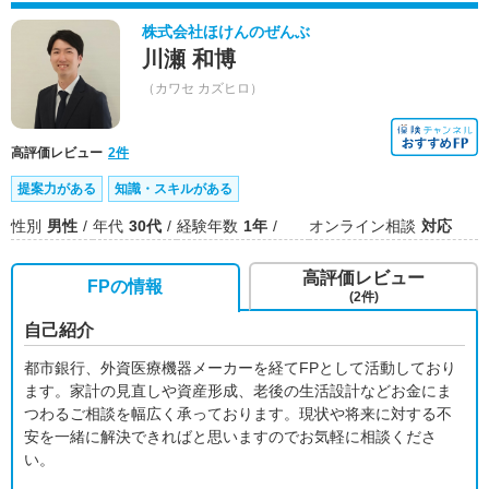
株式会社ほけんのぜんぶ
川瀬 和博
（カワセ カズヒロ）
高評価レビュー
2件
提案力がある
知識・スキルがある
性別
男性
年代
30代
経験年数
1年
オンライン相談
対応
高評価レビュー
FPの情報
(2件)
自己紹介
都市銀行、外資医療機器メーカーを経てFPとして活動しており
ます。家計の見直しや資産形成、老後の生活設計などお金にま
つわるご相談を幅広く承っております。現状や将来に対する不
安を一緒に解決できればと思いますのでお気軽に相談くださ
い。