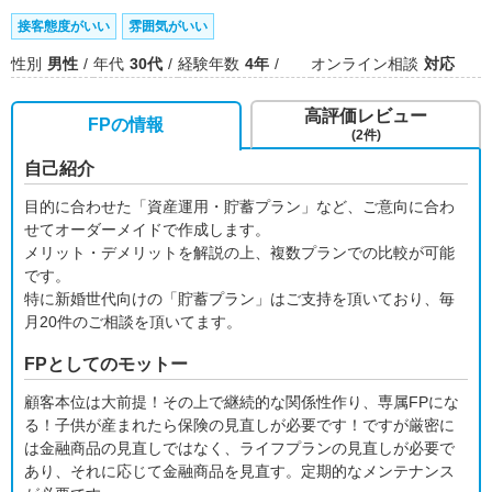
接客態度がいい
雰囲気がいい
性別
男性
年代
30代
経験年数
4年
オンライン相談
対応
高評価レビュー
FPの情報
(2件)
自己紹介
目的に合わせた「資産運用・貯蓄プラン」など、ご意向に合わ
せてオーダーメイドで作成します。
メリット・デメリットを解説の上、複数プランでの比較が可能
です。
特に新婚世代向けの「貯蓄プラン」はご支持を頂いており、毎
月20件のご相談を頂いてます。
FPとしてのモットー
顧客本位は大前提！その上で継続的な関係性作り、専属FPにな
る！子供が産まれたら保険の見直しが必要です！ですが厳密に
は金融商品の見直しではなく、ライフプランの見直しが必要で
あり、それに応じて金融商品を見直す。定期的なメンテナンス