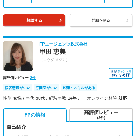
相談する
詳細を見る
FPエージェンツ株式会社
甲田 恵美
（コウダ メグミ）
高評価レビュー
2件
接客態度がいい
雰囲気がいい
知識・スキルがある
性別
女性
年代
50代
経験年数
14年
オンライン相談
対応
高評価レビュー
FPの情報
(2件)
自己紹介