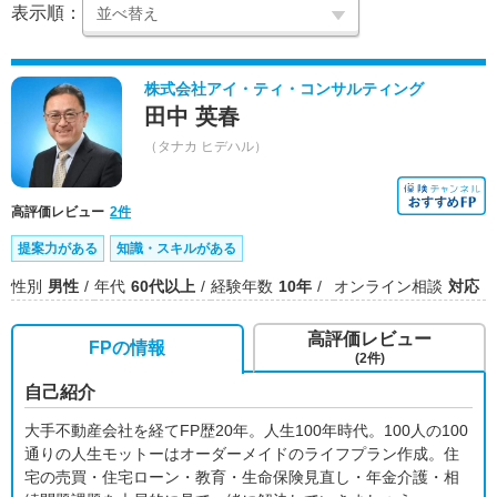
表示順：
株式会社アイ・ティ・コンサルティング
田中 英春
（タナカ ヒデハル）
高評価レビュー
2件
提案力がある
知識・スキルがある
性別
男性
年代
60代以上
経験年数
10年
オンライン相談
対応
高評価レビュー
FPの情報
(2件)
自己紹介
大手不動産会社を経てFP歴20年。人生100年時代。100人の100
通りの人生モットーはオーダーメイドのライフプラン作成。住
宅の売買・住宅ローン・教育・生命保険見直し・年金介護・相