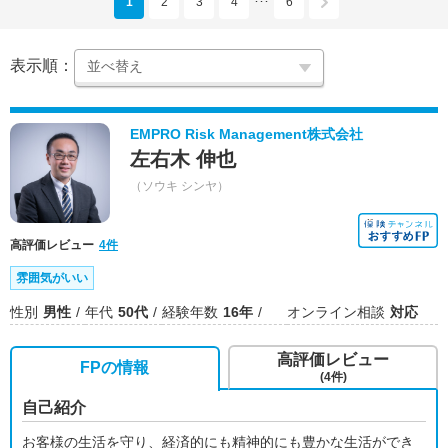
1
2
3
4
6
･･･
表示順：
EMPRO Risk Management株式会社
左右木 伸也
（ソウキ シンヤ）
高評価レビュー
4件
雰囲気がいい
性別
男性
年代
50代
経験年数
16年
オンライン相談
対応
高評価レビュー
FPの情報
(4件)
自己紹介
お客様の生活を守り、経済的にも精神的にも豊かな生活ができ