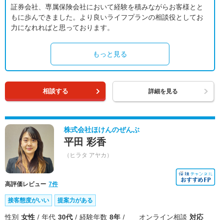
証券会社、専属保険会社において経験を積みながらお客様とと
もに歩んできました。より良いライフプランの相談役としてお
力になれればと思っております。
もっと見る
相談する
詳細を見る
株式会社ほけんのぜんぶ
平田 彩香
（ヒラタ アヤカ）
高評価レビュー
7件
接客態度がいい
提案力がある
性別
女性
年代
30代
経験年数
8年
オンライン相談
対応