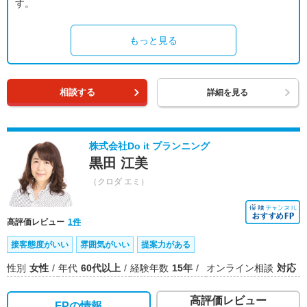
す。
もっと見る
相談する
詳細を見る
株式会社Do it プランニング
黒田 江美
（クロダ エミ）
高評価レビュー
1件
接客態度がいい
雰囲気がいい
提案力がある
性別
女性
年代
60代以上
経験年数
15年
オンライン相談
対応
高評価レビュー
FPの情報