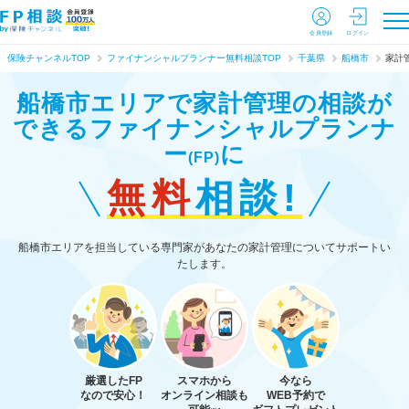
会員登録
ログイン
保険チャンネルTOP
ファイナンシャルプランナー無料相談TOP
千葉県
船橋市
家計
船橋市エリアで家計管理の相談が
できる
ファイナンシャルプランナ
ー
に
(FP)
無料
相談!
船橋市エリアを担当している専門家があなたの家計管理についてサポートい
たします。
厳選したFP
スマホから
今なら
なので安心！
オンライン相談も
WEB予約で