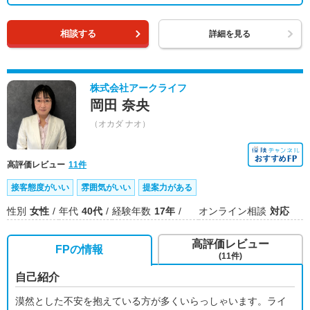
相談する
詳細を見る
株式会社アークライフ
岡田 奈央
（オカダ ナオ）
高評価レビュー
11件
接客態度がいい
雰囲気がいい
提案力がある
性別
女性
年代
40代
経験年数
17年
オンライン相談
対応
高評価レビュー
FPの情報
(11件)
自己紹介
漠然とした不安を抱えている方が多くいらっしゃいます。ライ