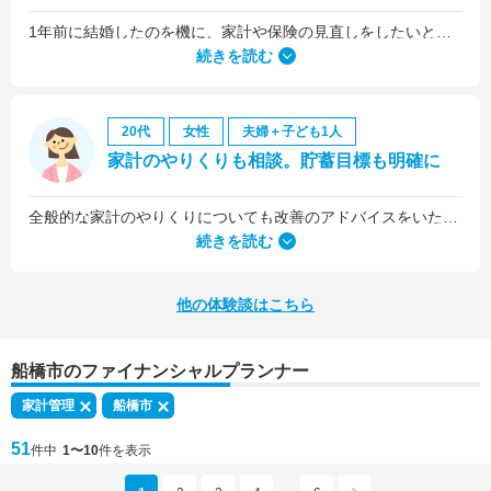
1年前に結婚したのを機に、家計や保険の見直しをしたいと思っていましたが、夫がお金に無頓着どころか、使ってナンボというタイプで、１年間なかなか聞き入れてもらえませんでした。
続きを読む
20代
女性
夫婦＋子ども1人
家計のやりくりも相談。貯蓄目標も明確に
全般的な家計のやりくりについても改善のアドバイスをいただきました。
続きを読む
他の体験談はこちら
船橋市のファイナンシャルプランナー
家計管理
船橋市
51
件中
1〜10
件を表示