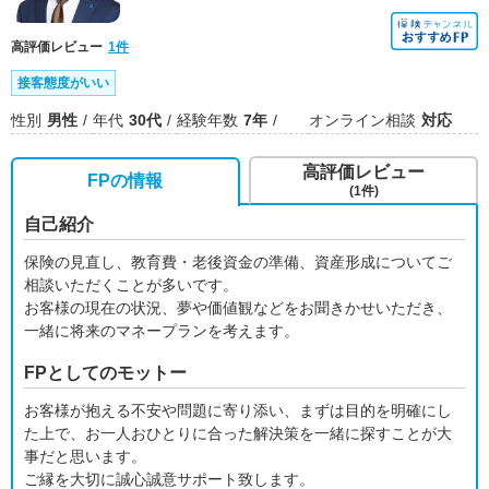
高評価レビュー
1件
接客態度がいい
性別
男性
年代
30代
経験年数
7年
オンライン相談
対応
高評価レビュー
FPの情報
(1件)
自己紹介
保険の見直し、教育費・老後資金の準備、資産形成についてご
相談いただくことが多いです。
お客様の現在の状況、夢や価値観などをお聞きかせいただき、
一緒に将来のマネープランを考えます。
FPとしてのモットー
お客様が抱える不安や問題に寄り添い、まずは目的を明確にし
た上で、お一人おひとりに合った解決策を一緒に探すことが大
事だと思います。
ご縁を大切に誠心誠意サポート致します。