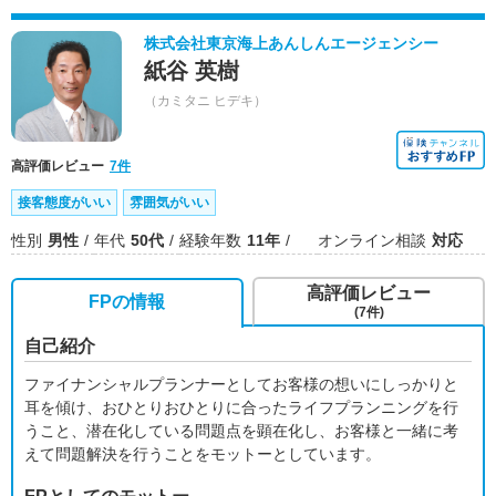
株式会社東京海上あんしんエージェンシー
紙谷 英樹
（カミタニ ヒデキ）
高評価レビュー
7件
接客態度がいい
雰囲気がいい
性別
男性
年代
50代
経験年数
11年
オンライン相談
対応
高評価レビュー
FPの情報
(7件)
自己紹介
ファイナンシャルプランナーとしてお客様の想いにしっかりと
耳を傾け、おひとりおひとりに合ったライフプランニングを行
うこと、潜在化している問題点を顕在化し、お客様と一緒に考
えて問題解決を行うことをモットーとしています。