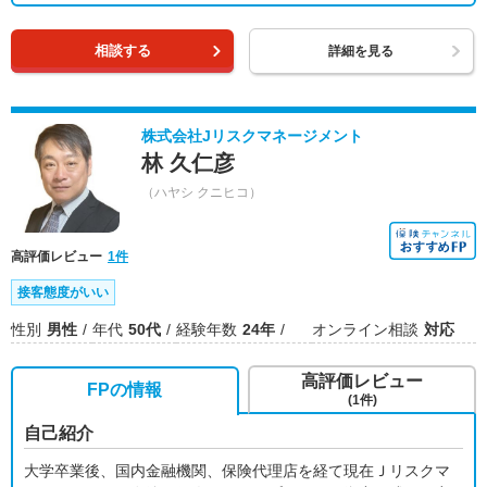
相談する
詳細を見る
株式会社Jリスクマネージメント
林 久仁彦
（ハヤシ クニヒコ）
高評価レビュー
1件
接客態度がいい
性別
男性
年代
50代
経験年数
24年
オンライン相談
対応
高評価レビュー
FPの情報
(1件)
自己紹介
大学卒業後、国内金融機関、保険代理店を経て現在Ｊリスクマ