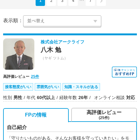
1
2
3
4
7
･･･
表示順：
株式会社アークライフ
八木 勉
（ヤギ ツトム）
高評価レビュー
25件
接客態度がいい
雰囲気がいい
知識・スキルがある
性別
男性
年代
60代以上
経験年数
26年
オンライン相談
対応
高評価レビュー
FPの情報
(25件)
自己紹介
「守りたいものがある、そんなお客様を守っていきたい」をモ