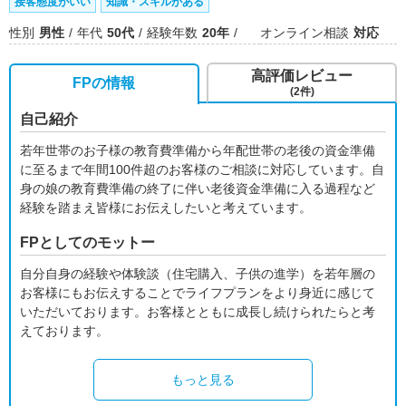
接客態度がいい
知識・スキルがある
性別
男性
年代
50代
経験年数
20年
オンライン相談
対応
高評価レビュー
FPの情報
(2件)
自己紹介
若年世帯のお子様の教育費準備から年配世帯の老後の資金準備
に至るまで年間100件超のお客様のご相談に対応しています。自
身の娘の教育費準備の終了に伴い老後資金準備に入る過程など
経験を踏まえ皆様にお伝えしたいと考えています。
FPとしてのモットー
自分自身の経験や体験談（住宅購入、子供の進学）を若年層の
お客様にもお伝えすることでライフプランをより身近に感じて
いただいております。お客様とともに成長し続けられたらと考
えております。
もっと見る