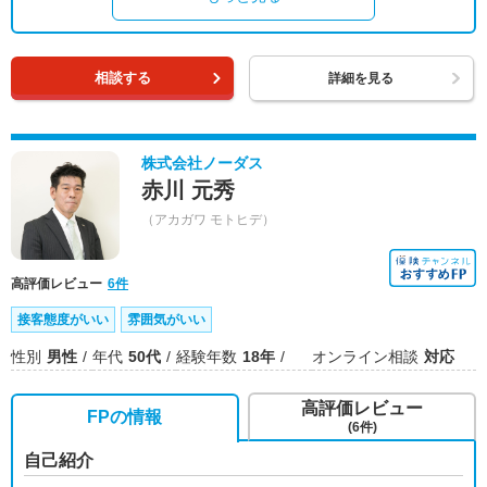
相談する
詳細を見る
株式会社ノーダス
赤川 元秀
（アカガワ モトヒデ）
高評価レビュー
6件
接客態度がいい
雰囲気がいい
性別
男性
年代
50代
経験年数
18年
オンライン相談
対応
高評価レビュー
FPの情報
(6件)
自己紹介