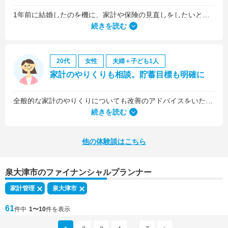
1年前に結婚したのを機に、家計や保険の見直しをしたいと思っていましたが、夫がお金に無頓着どころか、使ってナンボというタイプで、１年間なかなか聞き入れてもらえませんでした。
続きを読む
20代
女性
夫婦＋子ども1人
家計のやりくりも相談。貯蓄目標も明確に
全般的な家計のやりくりについても改善のアドバイスをいただきました。
続きを読む
他の体験談はこちら
泉大津市のファイナンシャルプランナー
家計管理
泉大津市
61
件中
1〜10
件を表示