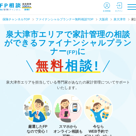
会員登録
ログイン
保険チャンネルTOP
ファイナンシャルプランナー無料相談TOP
大阪府
泉大津市
家
泉大津市エリアで家計管理の相談
ができる
ファイナンシャルプラン
ナー
に
(FP)
無料
相談!
泉大津市エリアを担当している専門家があなたの家計管理についてサポート
いたします。
厳選したFP
スマホから
今なら
なので安心！
オンライン相談も
WEB予約で