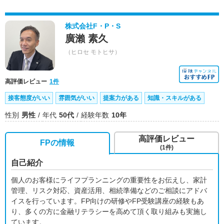
株式会社F・P・S
廣瀨 素久
（ヒロセ モトヒサ）
高評価レビュー
1件
接客態度がいい
雰囲気がいい
提案力がある
知識・スキルがある
性別
男性
年代
50代
経験年数
10年
高評価レビュー
FPの情報
(1件)
自己紹介
個人のお客様にライフプランニングの重要性をお伝えし、家計
管理、リスク対応、資産活用、相続準備などのご相談にアドバ
イスを行っています。FP向けの研修やFP受験講座の経験もあ
り、多くの方に金融リテラシーを高めて頂く取り組みも実施し
ています。