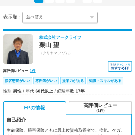
表示順：
株式会社アークライフ
栗山 望
（クリヤマ ノゾム）
高評価レビュー
1件
接客態度がいい
雰囲気がいい
提案力がある
知識・スキルがある
性別
男性
年代
60代以上
経験年数
17年
高評価レビュー
FPの情報
(1件)
自己紹介
生命保険、損害保険ともに最上位資格取得者で、病気、ケガ、