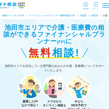
会員登録
ログイン
保険チャンネルTOP
ファイナンシャルプランナー無料相談TOP
大阪府
池田市
介護
池田市エリアで介護・医療費の相
談ができる
ファイナンシャルプラ
ンナー
に
(FP)
無料
相談!
池田市エリアを担当している専門家があなたの介護・医療費についてサポー
トいたします。
厳選したFP
スマホから
今なら
なので安心！
オンライン相談も
WEB予約で