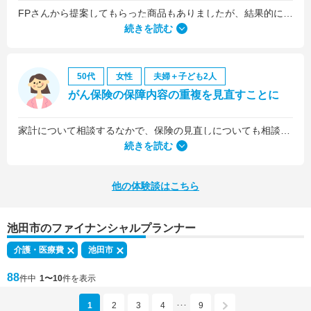
FPさんから提案してもらった商品もありましたが、結果的には私の会社の団体保険に入るのが一番いいことを教えていただいて、そうすることにしました。
続きを読む
50代
女性
夫婦＋子ども2人
がん保険の保障内容の重複を見直すことに
家計について相談するなかで、保険の見直しについても相談しました。医療保険は、入院5日目から最低限の給付金を受け取れるものに加入していましたが、保険料を少しプラスするだけで、入院1日目から給付金を受け取れる、手厚いものに乗り換えることができました。
続きを読む
他の体験談はこちら
池田市のファイナンシャルプランナー
介護・医療費
池田市
88
件中
1〜10
件を表示
1
2
3
4
9
･･･