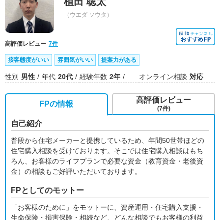
植田 聡太
（ウエダ ソウタ）
高評価レビュー
7件
接客態度がいい
雰囲気がいい
提案力がある
性別
男性
年代
20代
経験年数
2年
オンライン相談
対応
高評価レビュー
FPの情報
(7件)
自己紹介
普段から住宅メーカーと提携しているため、年間50世帯ほどの
住宅購入相談を受けております。そこでは住宅購入相談はもち
ろん、お客様のライフプランで必要な資金（教育資金・老後資
金）の相談もご好評いただいております。
FPとしてのモットー
「お客様のために」をモットーに、資産運用・住宅購入支援・
生命保険・損害保険・相続など、どんな相談でもお客様の利益