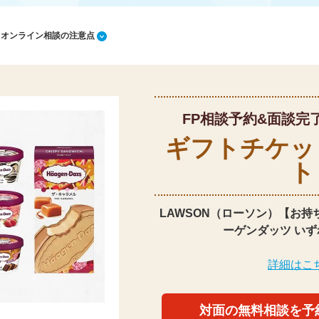
1 オンライン相談の注意点
FP相談予約&面談完
ギフトチケッ
ト
LAWSON（ローソン）【お持
ーゲンダッツ いず
詳細はこ
対面の無料相談を予