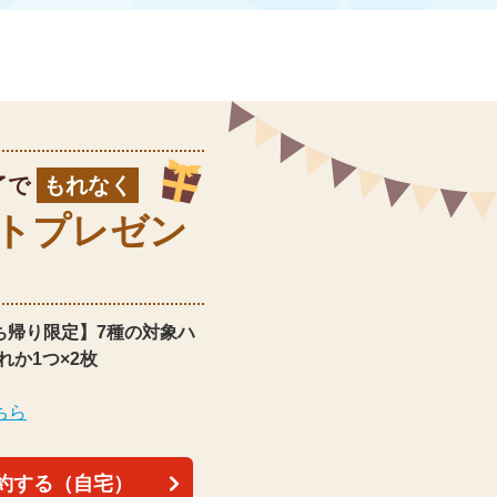
了で
もれなく
ト
プレゼン
ち帰り限定】
7種の対象ハ
れか1つ×2枚
ちら
約する（自宅）