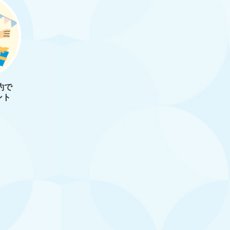
約で
ント