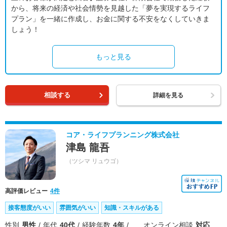
から、将来の経済や社会情勢を見越した「夢を実現するライフ
プラン」を一緒に作成し、お金に関する不安をなくしていきま
しょう！
もっと見る
相談する
詳細を見る
コア・ライフプランニング株式会社
津島 龍吾
（ツシマ リュウゴ）
高評価レビュー
4件
接客態度がいい
雰囲気がいい
知識・スキルがある
性別
男性
年代
40代
経験年数
4年
オンライン相談
対応