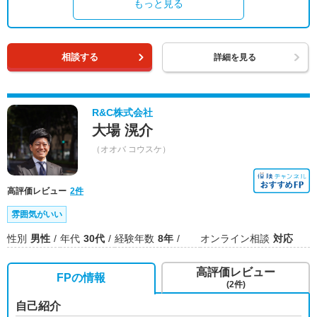
もっと見る
相談する
詳細を見る
R&C株式会社
大場 滉介
（オオバ コウスケ）
高評価レビュー
2件
雰囲気がいい
性別
男性
年代
30代
経験年数
8年
オンライン相談
対応
高評価レビュー
FPの情報
(2件)
自己紹介