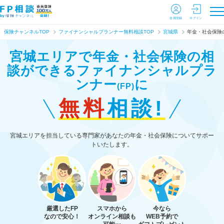
会員登録
ログイン
保険チャンネルTOP
ファイナンシャルプランナー無料相談TOP
宮城県
年金・社会保険
宮城エリアで年金・社会保険の相
談ができる
ファイナンシャルプラ
ンナー
に
(FP)
無料
相談!
宮城エリアを担当している専門家があなたの年金・社会保険についてサポー
トいたします。
厳選したFP
スマホから
今なら
なので安心！
オンライン相談も
WEB予約で