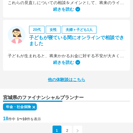
これらの見直しについての相談をメインとして、将来のライフプラン全般について相談しました。
続きを読む
20代
女性
夫婦＋子ども1人
子どもが寝ている間にオンラインで相談でき
ました
子どもが生まれると、将来かかるお金に対する不安が大きくなりますが、早い段階でFPさんに相談できたことで前向きに考えられるようになりました。
何より、とても親身になって対応してくださって大満足。うちと同じように子どもの将来のお金のことで悩んでいる友人にも教えました。
続きを読む
他の体験談はこちら
宮城県のファイナンシャルプランナー
年金・社会保険
18
件中
1〜10
件を表示
1
2