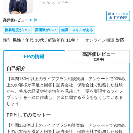
（タカハシ ダイチ）
高評価レビュー
10件
接客態度がいい
雰囲気がいい
知識・スキルがある
性別
男性
年代
30代
経験年数
11年
オンライン相談
対応
高評価レビュー
FPの情報
(10件)
自己紹介
【年間150件以上のライフプラン相談実績 アンケートで90%以
上のお客様が満足と回答】証券会社、保険会社で勤務した経験
から、将来の経済や社会情勢を見越した「夢を実現するライフ
プラン」を一緒に作成し、お金に関する不安をなくしていきま
しょう！
FPとしてのモットー
【年間150件以上のライフプラン相談実績 アンケートで90%以
上のお客様が満足と回答】証券会社、保険会社で勤務した経験