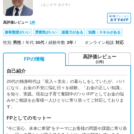
（エンドウ タクヤ）
高評価レビュー
1件
接客態度がいい
雰囲気がいい
提案力がある
知識・スキルがある
性別
男性
年代
30代
経験年数
3年
オンライン相談
対応
高評価レビュー
FPの情報
(1件)
自己紹介
20代の独身時代は「収入＝支出」の暮らしをしていたが、パパ
になり、お金の不安に悩む日々を経験。「お金の正しい知識」
を知り、実践。現在は子育て奮闘中の"パパFP"としてお金の悩
みやご相談をお客様一人ひとりに寄り添ってご対応しておりま
す。
FPとしてのモットー
"今に安心、未来に希望"をテーマにお客様の問題や課題に寄り添