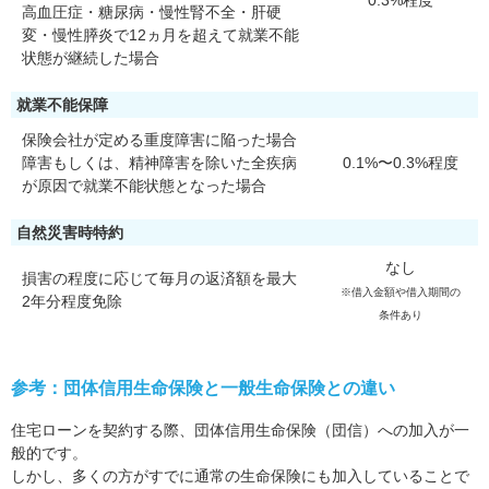
0.3%程度
高血圧症・糖尿病・慢性腎不全・肝硬
変・慢性膵炎で12ヵ月を超えて就業不能
状態が継続した場合
就業不能保障
保険会社が定める重度障害に陥った場合
障害もしくは、精神障害を除いた全疾病
0.1%〜0.3%程度
が原因で就業不能状態となった場合
自然災害時特約
なし
損害の程度に応じて毎月の返済額を最大
※借入金額や借入期間の
2年分程度免除
条件あり
参考：団体信用生命保険と一般生命保険との違い
住宅ローンを契約する際、団体信用生命保険（団信）への加入が一
般的です。
しかし、多くの方がすでに通常の生命保険にも加入していることで