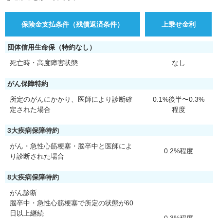
保険金支払条件（残債返済条件）
上乗せ金利
団体信用生命保（特約なし）
死亡時・高度障害状態
なし
がん保障特約
所定のがんにかかり、医師により診断確
0.1%後半〜0.3%
定された場合
程度
3大疾病保障特約
がん・急性心筋梗塞・脳卒中と医師によ
0.2%程度
り診断された場合
8大疾病保障特約
がん診断
脳卒中・急性心筋梗塞で所定の状態が60
日以上継続