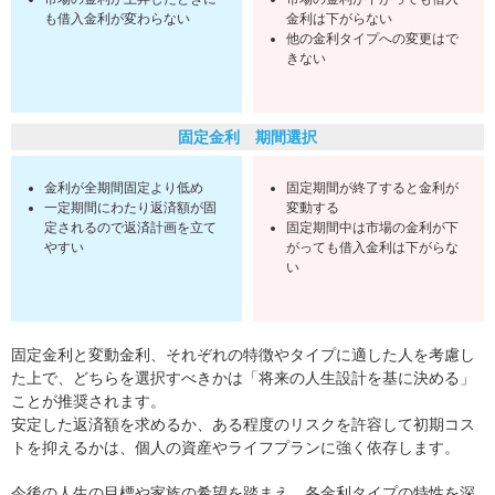
も借入金利が変わらない
金利は下がらない
他の金利タイプへの変更はで
きない
固定金利 期間選択
金利が全期間固定より低め
固定期間が終了すると金利が
一定期間にわたり返済額が固
変動する
定されるので返済計画を立て
固定期間中は市場の金利が下
やすい
がっても借入金利は下がらな
い
固定金利と変動金利、それぞれの特徴やタイプに適した人を考慮し
た上で、どちらを選択すべきかは「将来の人生設計を基に決める」
ことが推奨されます。
安定した返済額を求めるか、ある程度のリスクを許容して初期コス
トを抑えるかは、個人の資産やライフプランに強く依存します。
今後の人生の目標や家族の希望を踏まえ、各金利タイプの特性を深