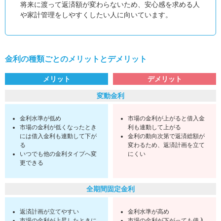
将来に渡って返済額が変わらないため、安心感を求める人
や家計管理をしやすくしたい人に向いています。
金利の種類ごとのメリットとデメリット
メリット
デメリット
変動金利
金利水準が低め
市場の金利が上がると借入金
市場の金利が低くなったとき
利も連動して上がる
には借入金利も連動して下が
金利の動向次第で返済総額が
る
変わるため、返済計画を立て
いつでも他の金利タイプへ変
にくい
更できる
全期間固定金利
返済計画が立てやすい
金利水準が高め
市場の金利が上昇したときに
市場の金利が下がっても借入