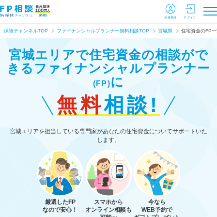
会員登録
ログイン
保険チャンネルTOP
ファイナンシャルプランナー無料相談TOP
宮城県
住宅資金のFP一
宮城エリアで住宅資金の相談がで
きる
ファイナンシャルプランナー
に
(FP)
無料
相談!
宮城エリアを担当している専門家があなたの住宅資金についてサポートいた
します。
厳選したFP
スマホから
今なら
なので安心！
オンライン相談も
WEB予約で