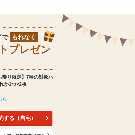
了で
もれなく
ト
プレゼン
ち帰り限定】
7種の対象ハ
れか1つ×2枚
ちら
約する（自宅）