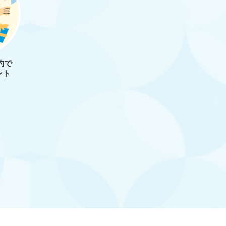
約で
ント