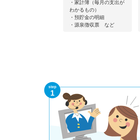
・家計簿（毎月の支出が
わかるもの）
・預貯金の明細
・源泉徴収票 など
step
1