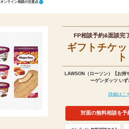
1 オンライン相談の注意点
FP相談予約&面談完
ギフトチケッ
ト
LAWSON（ローソン）【お持
ーゲンダッツ いず
詳細はこ
対面の無料相談を予