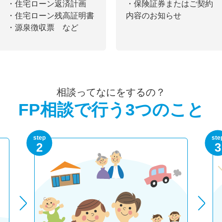
・住宅ローン返済計画
・保険証券またはご契約
・住宅ローン残高証明書
内容のお知らせ
・源泉徴収票 など
相談ってなにをするの？
FP相談で行う3つのこと
step
ste
2
3