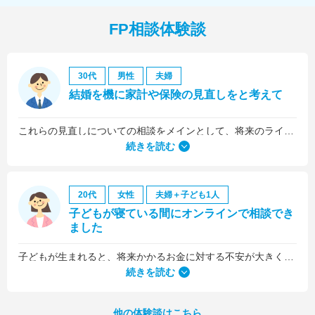
FP相談体験談
30代
男性
夫婦
結婚を機に家計や保険の見直しをと考えて
これらの見直しについての相談をメインとして、将来のライフプラン全般について相談しました。
続きを読む
20代
女性
夫婦＋子ども1人
子どもが寝ている間にオンラインで相談でき
ました
子どもが生まれると、将来かかるお金に対する不安が大きくなりますが、早い段階でFPさんに相談できたことで前向きに考えられるようになりました。
何より、とても親身になって対応してくださって大満足。うちと同じように子どもの将来のお金のことで悩んでいる友人にも教えました。
続きを読む
他の体験談はこちら