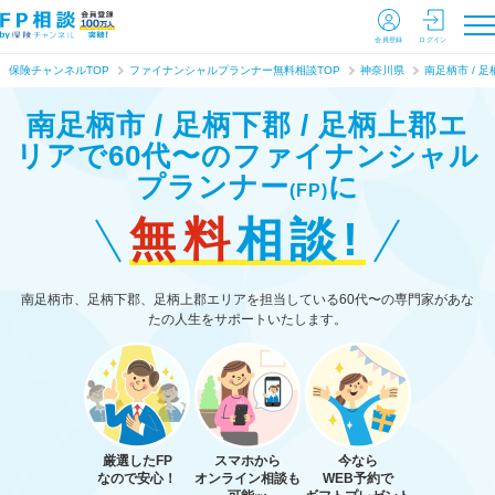
会員登録
ログイン
保険チャンネルTOP
ファイナンシャルプランナー無料相談TOP
神奈川県
南足柄市 / 足
南足柄市 / 足柄下郡 / 足柄上郡エ
リアで60代〜のファイナンシャル
プランナー
に
(FP)
無料
相談!
南足柄市、足柄下郡、足柄上郡エリアを担当している60代〜の専門家があな
たの人生をサポートいたします。
厳選したFP
スマホから
今なら
なので安心！
オンライン相談も
WEB予約で