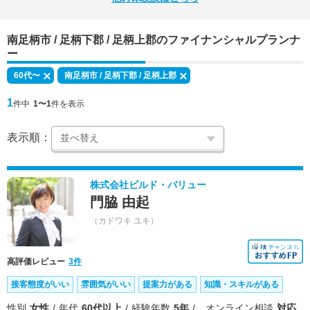
南足柄市 / 足柄下郡 / 足柄上郡のファイナンシャルプランナ
ー
60代〜
南足柄市 / 足柄下郡 / 足柄上郡
1
件中
1〜1
件を表示
表示順：
株式会社ビルド・バリュー
門脇 由起
（カドワキ ユキ）
高評価レビュー
3件
接客態度がいい
雰囲気がいい
提案力がある
知識・スキルがある
性別
女性
年代
60代以上
経験年数
5年
オンライン相談
対応