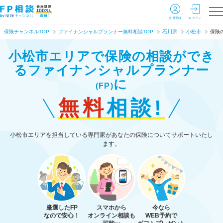
会員登録
ログイン
保険チャンネルTOP
ファイナンシャルプランナー無料相談TOP
石川県
小松市
保険
小松市エリアで保険の相談ができ
る
ファイナンシャルプランナー
に
(FP)
無料
相談!
小松市エリアを担当している専門家があなたの保険についてサポートいたし
ます。
厳選したFP
スマホから
今なら
なので安心！
オンライン相談も
WEB予約で