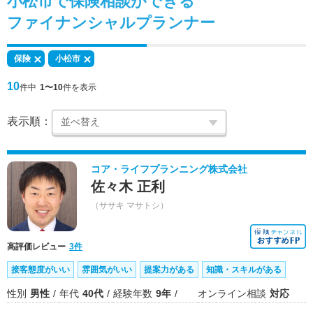
小松市で
保険相談
ができる
ファイナンシャルプランナー
保険
小松市
10
件中
1〜10
件を表示
表示順：
コア・ライフプランニング株式会社
佐々木 正利
（ササキ マサトシ）
高評価レビュー
3件
接客態度がいい
雰囲気がいい
提案力がある
知識・スキルがある
性別
男性
年代
40代
経験年数
9年
オンライン相談
対応