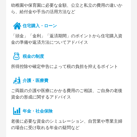
幼稚園や保育園に必要な⾦額、公⽴と私⽴の費⽤の違いか
ら、給付⾦や⼿当の活⽤⽅法など
住宅購⼊・ローン
「頭⾦」「⾦利」「返済期間」のポイントから住宅購⼊資
⾦の準備や返済⽅法についてアドバイス
税⾦の制度
所得控除や確定申告によって税の負担を抑えるポイント
介護・医療費
ご両親の介護や医療にかかる費⽤のご相談、ご⾃⾝の⽼後
資⾦の形成に関するアドバイス
年⾦・社会保険
⽼後に必要な資⾦のシミュレーション、⾃営業や専業主婦
の場合に受け取れる年⾦の疑問など