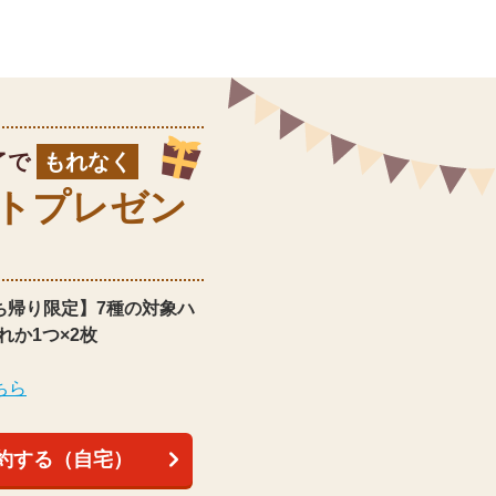
了で
もれなく
ト
プレゼン
ち帰り限定】
7種の対象ハ
れか1つ×2枚
ちら
約する（自宅）