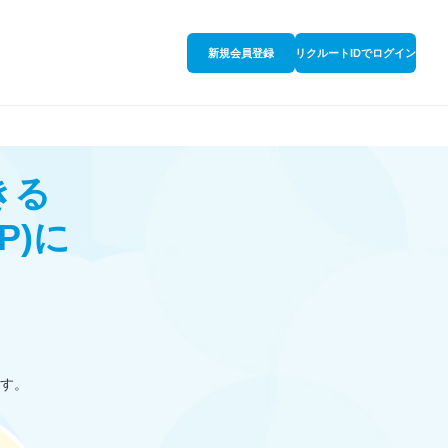
新規会員登録
リクルートIDでログイン
きる
P)
に
す。