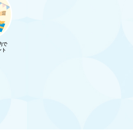
約で
ント