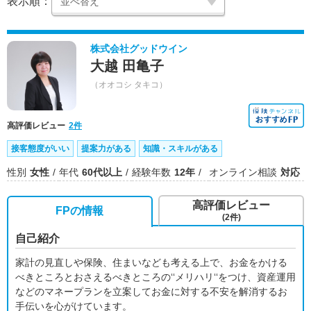
表示順：
株式会社グッドウイン
大越 田亀子
（オオコシ タキコ）
高評価レビュー
2件
接客態度がいい
提案力がある
知識・スキルがある
性別
女性
年代
60代以上
経験年数
12年
オンライン相談
対応
高評価レビュー
FPの情報
(2件)
自己紹介
家計の見直しや保険、住まいなども考える上で、お金をかける
べきところとおさえるべきところの‘‘メリハリ‘‘をつけ、資産運用
などのマネープランを立案してお金に対する不安を解消するお
手伝いを心がけています。