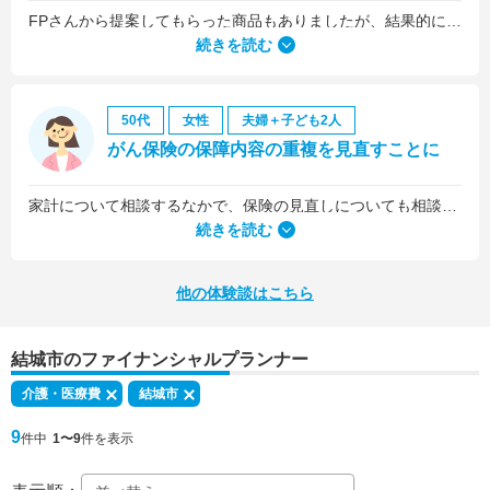
FPさんから提案してもらった商品もありましたが、結果的には私の会社の団体保険に入るのが一番いいことを教えていただいて、そうすることにしました。
続きを読む
50代
女性
夫婦＋子ども2人
がん保険の保障内容の重複を見直すことに
家計について相談するなかで、保険の見直しについても相談しました。医療保険は、入院5日目から最低限の給付金を受け取れるものに加入していましたが、保険料を少しプラスするだけで、入院1日目から給付金を受け取れる、手厚いものに乗り換えることができました。
続きを読む
他の体験談はこちら
結城市のファイナンシャルプランナー
介護・医療費
結城市
9
件中
1〜9
件を表示