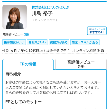
株式会社ほけんのぜんぶ
川島 裕子
（カワシマ ユウコ）
高評価レビュー
3件
接客態度がいい
雰囲気がいい
提案力がある
知識・スキルがある
性別
女性
年代
60代以上
経験年数
7年
オンライン相談
対応
高評価レビュー
FPの情報
(3件)
自己紹介
お客様の年齢によって様々なご相談を受けますが、お一人お一
人のご要望にきめ細かく対応していきたいと考えております。
自らの経験を通してお客様のお役に立てれば嬉しいです。
FPとしてのモットー