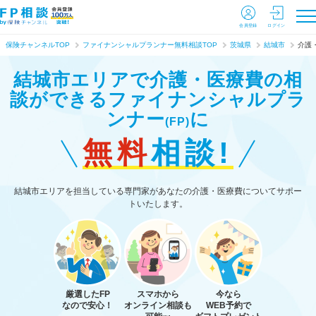
会員登録
ログイン
保険チャンネルTOP
ファイナンシャルプランナー無料相談TOP
茨城県
結城市
介護
結城市エリアで介護・医療費の相
談ができる
ファイナンシャルプラ
ンナー
に
(FP)
無料
相談!
結城市エリアを担当している専門家があなたの介護・医療費についてサポー
トいたします。
厳選したFP
スマホから
今なら
なので安心！
オンライン相談も
WEB予約で