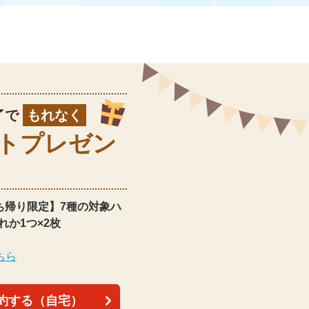
了で
もれなく
ト
プレゼン
ち帰り限定】
7種の対象ハ
れか1つ×2枚
ちら
約する（自宅）