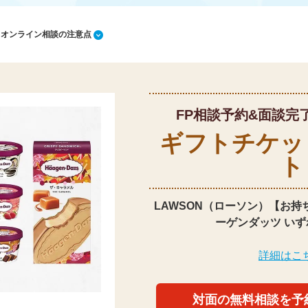
1 オンライン相談の注意点
FP相談予約&面談完
ギフトチケッ
ト
LAWSON（ローソン）【お持
ーゲンダッツ いず
詳細はこ
対面の無料相談を予