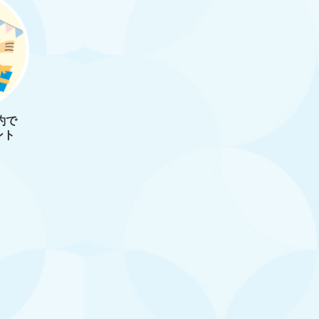
約で
ント