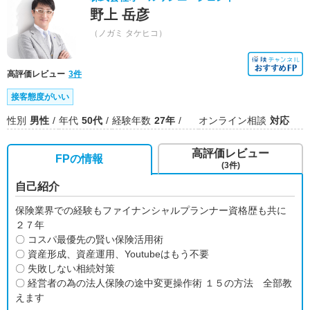
野上 岳彦
（ノガミ タケヒコ）
高評価レビュー
3件
接客態度がいい
性別
男性
年代
50代
経験年数
27年
オンライン相談
対応
高評価レビュー
FPの情報
(3件)
自己紹介
保険業界での経験もファイナンシャルプランナー資格歴も共に
２７年
〇 コスパ最優先の賢い保険活用術
〇 資産形成、資産運用、Youtubeはもう不要
〇 失敗しない相続対策
〇 経営者の為の法人保険の途中変更操作術 １５の方法 全部教
えます