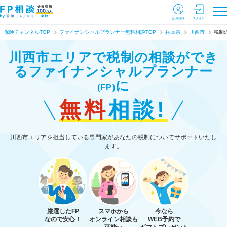
会員登録
ログイン
保険チャンネルTOP
ファイナンシャルプランナー無料相談TOP
兵庫県
川西市
税制
川西市エリアで税制の相談ができ
る
ファイナンシャルプランナー
に
(FP)
無料
相談!
川西市エリアを担当している専門家があなたの税制についてサポートいたし
ます。
厳選したFP
スマホから
今なら
なので安心！
オンライン相談も
WEB予約で