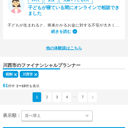
20代
女性
夫婦＋子ども1人
子どもが寝ている間にオンラインで相談でき
ました
子どもが生まれると、将来かかるお金に対する不安が大きくなりますが、早い段階でFPさんに相談できたことで前向きに考えられるようになりました。
何より、とても親身になって対応してくださって大満足。うちと同じように子どもの将来のお金のことで悩んでいる友人にも教えました。
続きを読む
他の体験談はこちら
川西市のファイナンシャルプランナー
税制
川西市
61
件中
1〜10
件を表示
1
2
3
4
7
･･･
表示順：