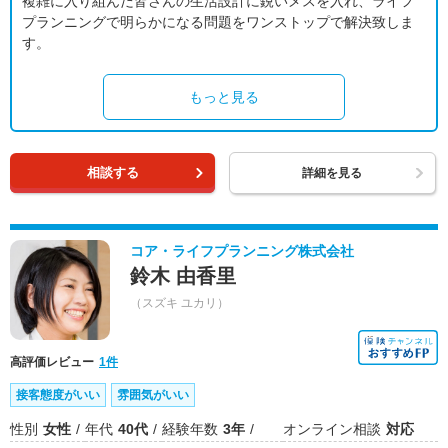
複雑に入り組んだ皆さんの生活設計に鋭いメスを入れ、ライフ
プランニングで明らかになる問題をワンストップで解決致しま
す。
もっと見る
相談する
詳細を見る
コア・ライフプランニング株式会社
鈴木 由香里
（スズキ ユカリ）
高評価レビュー
1件
接客態度がいい
雰囲気がいい
性別
女性
年代
40代
経験年数
3年
オンライン相談
対応