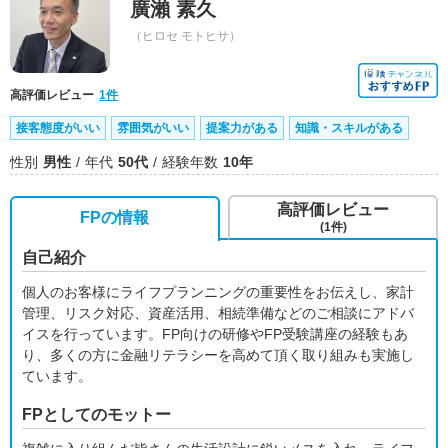
廣瀨 素久
（ヒロセ モトヒサ）
高評価レビュー
1件
接客態度がいい
雰囲気がいい
提案力がある
知識・スキルがある
性別
男性
年代
50代
経験年数
10年
高評価レビュー
FPの情報
(1件)
自己紹介
個人のお客様にライフプランニングの重要性をお伝えし、家計
管理、リスク対応、資産活用、相続準備などのご相談にアドバ
イスを行っています。FP向けの研修やFP受験講座の経験もあ
り、多くの方に金融リテラシーを高めて頂く取り組みも実施し
ています。
FPとしてのモットー