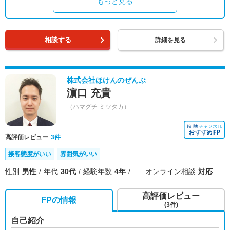
もっと見る
相談する
詳細を見る
株式会社ほけんのぜんぶ
濵口 充貴
（ハマグチ ミツタカ）
高評価レビュー
3件
接客態度がいい
雰囲気がいい
性別
男性
年代
30代
経験年数
4年
オンライン相談
対応
高評価レビュー
FPの情報
(3件)
自己紹介