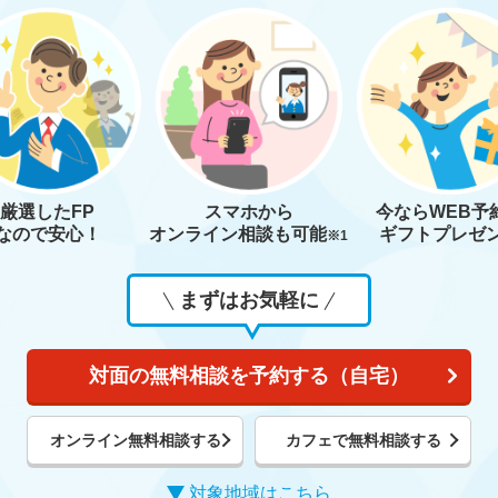
厳選したFP
スマホから
今なら
WEB予
なので安心！
オンライン相談も
可能
ギフトプレゼ
※1
まずはお気軽に
対面の無料相談を予約する（自宅）
オンライン無料相談する
カフェで無料相談する
対象地域はこちら