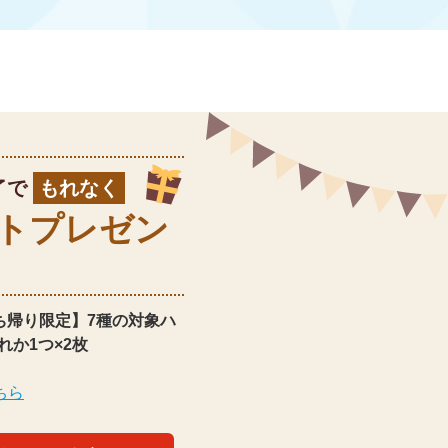
了で
もれなく
ト
プレゼン
ち帰り限定】
7種の対象ハ
れか1つ×2枚
ちら