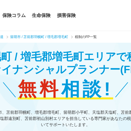
保険コラム
生命保険
損害保険
道
留萌市 / 苫前郡羽幌町 / 増毛郡増毛町
税制のFP一覧
羽幌町 / 増毛郡増毛町エリア
ァイナンシャルプランナー
(F
無料
相談!
市、苫前郡羽幌町、増毛郡増毛町、留萌郡小平町、天塩郡天塩町、苫前
塩郡遠別町、苫前郡初山別村エリアを担当している専門家があなたの税
いてサポートいたします。