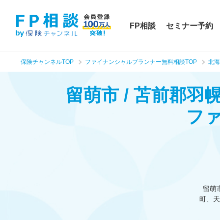
FP相談
セミナー予約
保険チャンネルTOP
ファイナンシャルプランナー無料相談TOP
北海
留萌市 / 苫前郡
フ
留萌
町、天