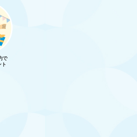
約で
ント