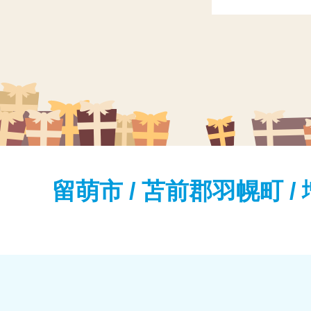
留萌市 / 苫前郡羽幌町