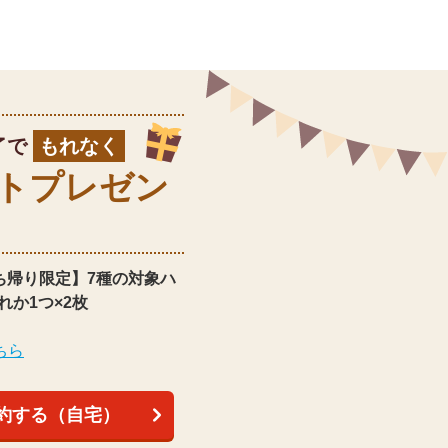
了で
もれなく
ト
プレゼン
ち帰り限定】
7種の対象ハ
れか1つ×2枚
ちら
約する（自宅）