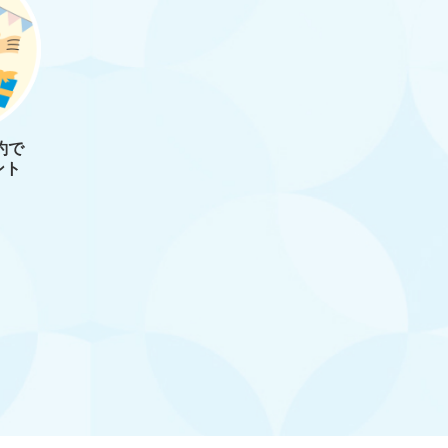
約で
ント